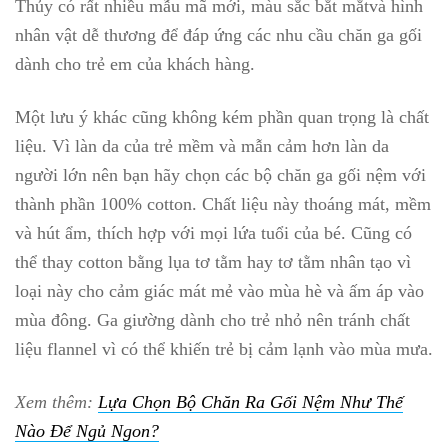
Thủy có rất nhiều mẫu mã mới, màu sắc bắt mắtvà hình
nhân vật dễ thương để đáp ứng các nhu cầu chăn ga gối
dành cho trẻ em của khách hàng.
Một lưu ý khác cũng không kém phần quan trọng là chất
liệu. Vì làn da của trẻ mềm và mẫn cảm hơn làn da
người lớn nên bạn hãy chọn các bộ chăn ga gối nệm với
thành phần 100% cotton. Chất liệu này thoáng mát, mềm
và hút ẩm, thích hợp với mọi lứa tuổi của bé. Cũng có
thể thay cotton bằng lụa tơ tằm hay tơ tằm nhân tạo vì
loại này cho cảm giác mát mẻ vào mùa hè và ấm áp vào
mùa đông. Ga giường dành cho trẻ nhỏ nên tránh chất
liệu flannel vì có thể khiến trẻ bị cảm lạnh vào mùa mưa.
Xem thêm:
Lựa Chọn Bộ Chăn Ra Gối Nệm Như Thế
Nào Để Ngủ Ngon?