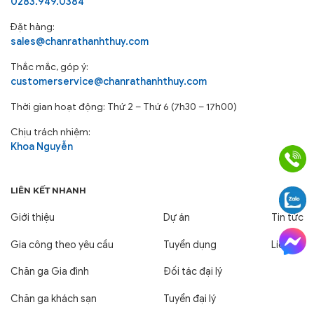
0283.949.0384
Đặt hàng:
sales@chanrathanhthuy.com
Thắc mắc, góp ý:
customerservice@chanrathanhthuy.com
Thời gian hoạt động: Thứ 2 – Thứ 6 (7h30 – 17h00)
Chịu trách nhiệm:
Khoa Nguyễn
LIÊN KẾT NHANH
Giới thiệu
Dự án
Tin tức
Gia công theo yêu cầu
Tuyển dụng
Liên hệ
Chăn ga Gia đình
Đối tác đại lý
Chăn ga khách sạn
Tuyển đại lý