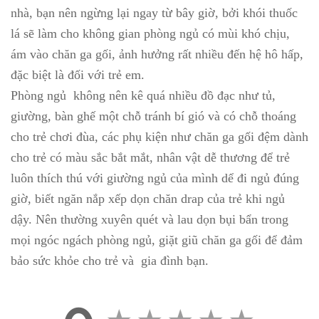
nhà, bạn nên ngừng lại ngay từ bây giờ, bởi khói thuốc
lá sẽ làm cho không gian phòng ngủ có mùi khó chịu,
ám vào chăn ga gối, ảnh hưởng rất nhiều đến hệ hô hấp,
đặc biệt là đối với trẻ em.
Phòng ngủ không nên kê quá nhiều đồ đạc như tủ,
giường, bàn ghế một chỗ tránh bí gió và có chỗ thoáng
cho trẻ chơi đùa, các phụ kiện như chăn ga gối đệm dành
cho trẻ có màu sắc bắt mắt, nhân vật dễ thương để trẻ
luôn thích thú với giường ngủ của mình dể đi ngủ đúng
giờ, biết ngăn nắp xếp dọn chăn drap của trẻ khi ngủ
dậy.
Nên thường xuyên quét và lau dọn bụi bẩn trong
mọi ngóc ngách phòng ngủ, giặt giũ chăn ga gối để đảm
bảo sức khỏe cho trẻ và gia đình bạn.