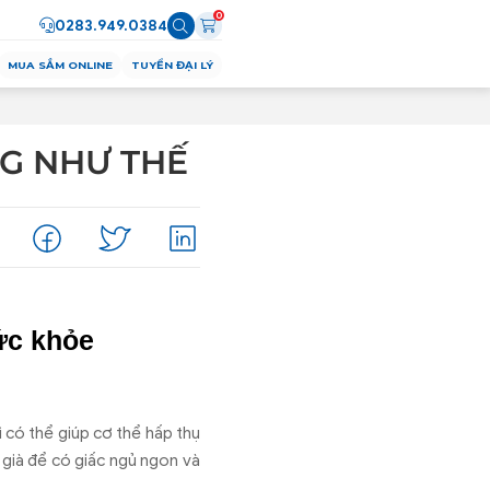
0
0283.949.0384
MUA SẮM ONLINE
TUYỂN ĐẠI LÝ
G NHƯ THẾ
ức khỏe
ì có thể giúp cơ thể hấp thụ
 già để có giấc ngủ ngon và