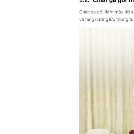
Chăn ga gối m
Chăn ga gối đệm màu đỏ sẽ 
và tăng cường lưu thông tu