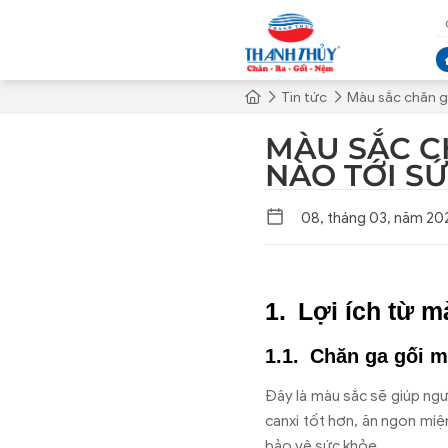
Tin tức
Màu sắc chăn g
MÀU SẮC C
NÀO TỚI S
08, tháng 03, năm 20
Lợi ích từ m
Chăn ga gối 
Đây là màu sắc sẽ giúp ngườ
canxi tốt hơn, ăn ngon miệ
bảo vệ sức khỏe.