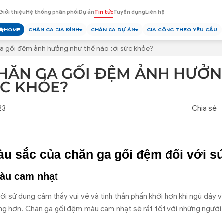
Giới thiệu
Hệ thống phân phối
Dự án
Tin tức
Tuyển dụng
Liên hệ
HOME
CHĂN GA GIA ĐÌNH
CHĂN GA DỰ ÁN
GIA CÔNG THEO YÊU CẦU
a gối đệm ảnh hưởng như thế nào tới sức khỏe?
HĂN GA GỐI ĐỆM ẢNH HƯỞN
ỨC KHỎE?
23
Chia sẻ
àu sắc của chăn ga gối đệm đối với s
màu cam nhạt
i sử dụng cảm thấy vui vẻ và tinh thần phấn khởi hơn khi ngủ dậy v
ng hơn. Chăn ga gối đệm màu cam nhạt sẽ rất tốt với những người