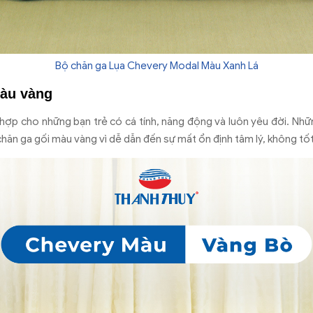
Bộ chăn ga Lụa Chevery Modal Màu Xanh Lá
màu vàng
ợp cho những bạn trẻ có cá tính, năng động và luôn yêu đời. Nhữ
hăn ga gối màu vàng vì dễ dẫn đến sự mất ổn định tâm lý, không tố