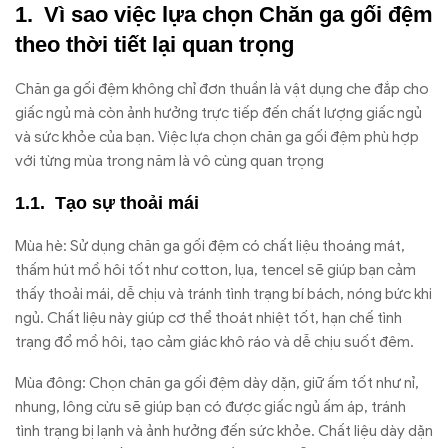
Vì sao việc lựa chọn Chăn ga gối đệm
theo thời tiết lại quan trọng
Chăn ga gối đệm không chỉ đơn thuần là vật dụng che đắp cho
giấc ngủ mà còn ảnh hưởng trực tiếp đến chất lượng giấc ngủ
và sức khỏe của bạn. Việc lựa chọn chăn ga gối đệm phù hợp
với từng mùa trong năm là vô cùng quan trọng
Tạo sự thoải mái
Mùa hè: Sử dụng chăn ga gối đệm có chất liệu thoáng mát,
thấm hút mồ hôi tốt như cotton, lụa, tencel sẽ giúp bạn cảm
thấy thoải mái, dễ chịu và tránh tình trạng bí bách, nóng bức khi
ngủ. Chất liệu này giúp cơ thể thoát nhiệt tốt, hạn chế tình
trạng đổ mồ hôi, tạo cảm giác khô ráo và dễ chịu suốt đêm.
Mùa đông: Chọn chăn ga gối đệm dày dặn, giữ ấm tốt như nỉ,
nhung, lông cừu sẽ giúp bạn có được giấc ngủ ấm áp, tránh
tình trạng bị lạnh và ảnh hưởng đến sức khỏe. Chất liệu dày dặn