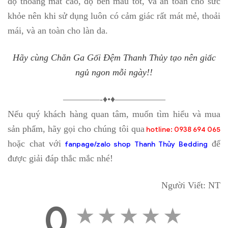
độ thoáng mát cao, độ bền màu tốt, và an toàn cho sức
khỏe nên khi sử dụng luôn có cảm giác rất mát mẻ, thoải
mái, và an toàn cho làn da.
Hãy cùng Chăn Ga Gối Đệm Thanh Thủy tạo nên giấc
ngủ ngon mỗi ngày!!
————-♦•♦—————–
Nếu quý khách hàng quan tâm, muốn tìm hiểu và mua
sản phẩm, hãy gọi cho chúng tôi qua
hotline: 0938 694 065
hoặc chat với
để
fanpage/zalo shop Thanh Thủy Bedding
được giải đáp thắc mắc nhé!
Người Viết: NT
0
★
★
★
★
★