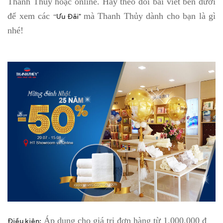
Thanh Thủy hoặc online. Hãy theo dõi bài viết bên dưới
để xem các
mà Thanh Thủy dành cho bạn là gì
“Ưu Đãi”
nhé!
Áp dụng cho giá trị đơn hàng từ 1.000.000 đ
Điều kiện: