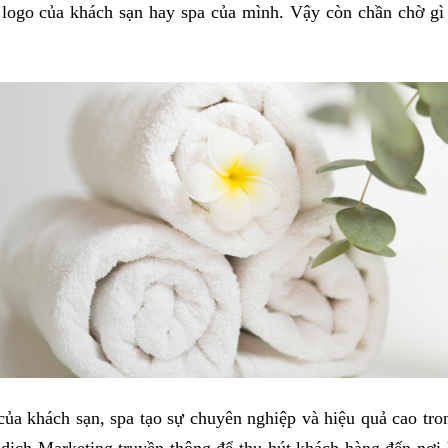
 logo của khách sạn hay spa của mình. Vậy còn chần chờ g
của khách sạn, spa tạo sự chuyên nghiệp và hiệu quả cao tro
 dịch Marketing truyền thông để thu hút khách hàng đến nơi