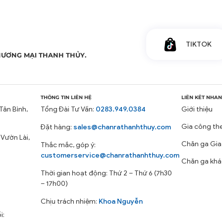
TIKTOK
HƯƠNG MẠI THANH THỦY.
THÔNG TIN LIÊN HỆ
LIÊN KẾT NHA
Tân Bình,
Tổng Đài Tư Vấn:
0283.949.0384
Giới thiệu
Gia công th
Đặt hàng:
sales@chanrathanhthuy.com
 Vườn Lài,
Chăn ga Gia
Thắc mắc, góp ý:
customerservice@chanrathanhthuy.com
Chăn ga khá
Thời gian hoạt động: Thứ 2 – Thứ 6 (7h30
– 17h00)
Chịu trách nhiệm:
Khoa Nguyễn
i: