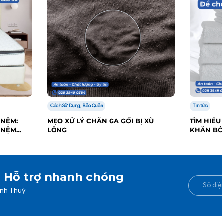
Cách Sử Dụng, Bảo Quản
Tin tức
 NỆM:
MẸO XỬ LÝ CHĂN GA GỐI BỊ XÙ
TÌM HIỂU
 NỆM
LÔNG
KHĂN B
- Hỗ trợ nhanh chóng
anh Thuỷ