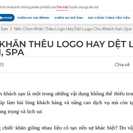
Giới thiệu
Hệ thống phân phối
Dự án
Tin tức
Tuyển dụng
Liên hệ
HOME
CHĂN GA GIA ĐÌNH
CHĂN GA DỰ ÁN
GIA CÔNG THEO YÊU CẦU
 Sạn
Nên Chọn Khăn Thêu Logo Hay Dệt Logo Cho Khách Sạn, Spa
KHĂN THÊU LOGO HAY DỆT 
, SPA
23
Chia sẻ
 khách sạn là một trong những vật dụng không thể thiếu tr
úp làm hài lòng khách hàng và nâng cao dịch vụ mà còn tạ
ng trọng và lịch sự.
 chiếc khăn giống nhau liệu có tạo nên sự khác biệt? Do v