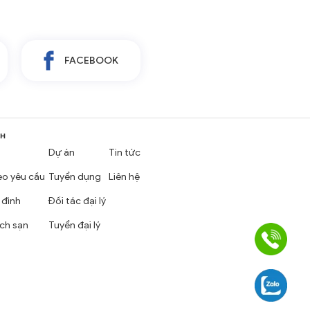
FACEBOOK
NH
Dự án
Tin tức
eo yêu cầu
Tuyển dụng
Liên hệ
 đình
Đối tác đại lý
ch sạn
Tuyển đại lý