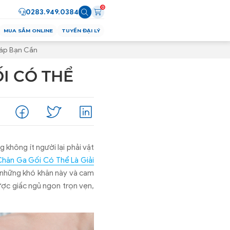
0
0283.949.0384
MUA SẮM ONLINE
TUYỂN ĐẠI LÝ
háp Bạn Cần
I CÓ THỂ
 không ít người lại phải vật
Chăn Ga Gối Có Thể Là Giải
õ những khó khăn này và cam
ược giấc ngủ ngon trọn vẹn,