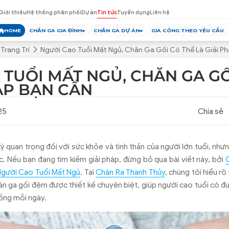
Giới thiệu
Hệ thống phân phối
Dự án
Tin tức
Tuyển dụng
Liên hệ
HOME
CHĂN GA GIA ĐÌNH
CHĂN GA DỰ ÁN
GIA CÔNG THEO YÊU CẦU
Trang Trí
Người Cao Tuổi Mất Ngủ, Chăn Ga Gối Có Thể Là Giải P
 TUỔI MẤT NGỦ, CHĂN GA GỐ
ÁP BẠN CẦN
25
Chia sẻ
ỳ quan trọng đối với sức khỏe và tinh thần của người lớn tuổi, nhưng
c. Nếu bạn đang tìm kiếm giải pháp, đừng bỏ qua bài viết này, bởi
Người Cao Tuổi Mất Ngủ
. Tại
Chăn Ra Thanh Thủy
, chúng tôi hiểu r
 ga gối đệm được thiết kế chuyên biệt, giúp người cao tuổi có đ
sống mỗi ngày.