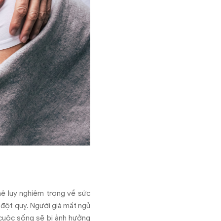
hệ lụy nghiêm trọng về sức
 đột quỵ. Người già mất ngủ
g cuộc sống sẽ bị ảnh hưởng