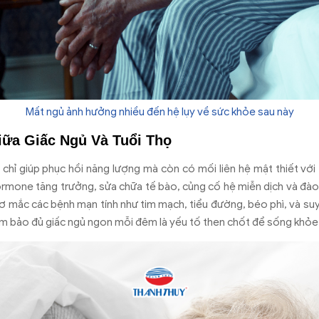
Mất ngủ ảnh hưởng nhiều đến hệ lụy về sức khỏe sau này
iữa Giấc Ngủ Và Tuổi Thọ
chỉ giúp phục hồi năng lượng mà còn có mối liên hệ mật thiết với 
ormone tăng trưởng, sửa chữa tế bào, củng cố hệ miễn dịch và đào
cơ mắc các bệnh mạn tính như tim mạch, tiểu đường, béo phì, và suy
 đảm bảo đủ giấc ngủ ngon mỗi đêm là yếu tố then chốt để sống khỏe