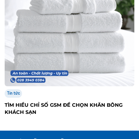
Tin tức
TÌM HIỂU CHỈ SỐ GSM ĐỂ CHỌN KHĂN BÔNG
KHÁCH SẠN
Tư vấn miễn phí - Hỗ trợ nhanh chóng
Nhận thông tin mới nhất từ Thanh Thuỷ