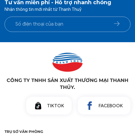
CÔNG TY TNHH SẢN XUẤT THƯƠNG MẠI THANH
THỦY.
TIKTOK
FACEBOOK
TRỤ SỞ VĂN PHÒNG
Địa chỉ: 41/6 Bàu Cát 8, Phường Tân Bình, Thành phố Hồ Chí
Minh
Trụ sở: 181D Đường 3/2, Phường Vườn Lài, Thành phố Hồ Chí
Minh
MSDN: 0303433122
Điện thoại:
Khách hàng Doanh nghiệp: