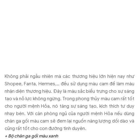
Không phải ngẫu nhiên mà các thương hiệu lớn hiện nay như
Shopee, Fanta, Hermes,… đều sử dụng màu cam để làm màu
nhận diện thương hiệu. Đây là màu sắc biểu trưng cho sự sáng
tạo và nỗ lực không ngừng. Trong phong thủy màu cam rất tốt
cho người mệnh Hỏa, nó tăng sự sáng tạo, kích thích tư duy
nhạy bén. Với căn phòng ngủ của người mệnh Hỏa nếu dùng
chăn ga gối màu cam sẽ đem lại nguồn năng lượng dồi dào và
cũng rất tốt cho con đường tình duyên.
+ Bộ chăn ga gối màu xanh
Xanh là màu sắc đại diện cho hành Mộc. Trong ngũ hành, Mộc
sinh Hỏa, bởi vậy người mệnh Hỏa hoàn toàn có thể lựa chọn
bộ chăn ga gối màu xanh để mang lại điều may mắn, thuận lợi,
tăng vượng khí và bình an cho các thành viên trong gia đình.