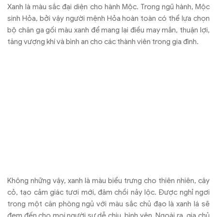
Không những vậy, xanh là màu biểu trưng cho thiên nhiên, cây
cỏ, tạo cảm giác tươi mới, đâm chồi nảy lộc. Được nghỉ ngơi
trong một căn phòng ngủ với màu sắc chủ đạo là xanh lá sẽ
đem đến cho mọi người sự dễ chịu, bình yên. Ngoài ra, gia chủ
mệnh Hỏa mà chọn chăn ga gối màu xanh lá còn đem lại trải
nghiệm thư giãn trong chính căn phòng ngủ thân yêu của bạn.
2. Màu sắc chăn ga gối mệnh Hỏa nên tránh
Ngoài những màu sắc tương sinh, phù hợp như đã kể ở trên thì
mệnh Hỏa cũng nên tránh những gam màu thuộc hành Thủy
như xanh nước biển, đen, xám,… Bởi theo các chuyên gia thì gia
chủ mệnh Hỏa mà chọn màu sắc thuộc hành Thủy sẽ khiến tâm
trạng không tốt, ảnh hưởng đến vận khí, con đường làm ăn,
công danh sự nghiệp,…