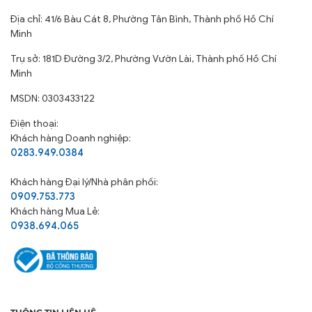
0283.949.0384
Khách hàng
Đại lý/Nhà phân phối:
0909.753.773
Khách hàng Mua Lẻ:
0938.694.065
THÔNG TIN LIÊN HỆ
Tổng Đài Tư Vấn:
0283.949.0384
Đặt hàng:
sales@chanrathanhthuy.com
Thắc mắc, góp ý:
customerservice@chanrathanhthuy.com
Thời gian hoạt động: Thứ 2 – Thứ 6 (7h30 – 17h00)