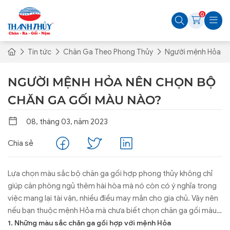
0
Tin tức
Chăn Ga Theo Phong Thủy
Người mệnh Hỏa nê
NGƯỜI MỆNH HỎA NÊN CHỌN BỘ
CHĂN GA GỐI MÀU NÀO?
08, tháng 03, năm 2023
Chia sẻ
Lựa chọn màu sắc bộ chăn ga gối hợp phong thủy không chỉ
giúp căn phòng ngủ thêm hài hòa mà nó còn có ý nghĩa trong
việc mang lại tài vận, nhiều điều may mắn cho gia chủ. Vậy nên
nếu bạn thuộc mệnh Hỏa mà chưa biết chọn chăn ga gối màu
nào hợp phong thủy thì hãy tham khảo gợi ý dưới đây nhé!
1. Những màu sắc chăn ga gối hợp với mệnh Hỏa