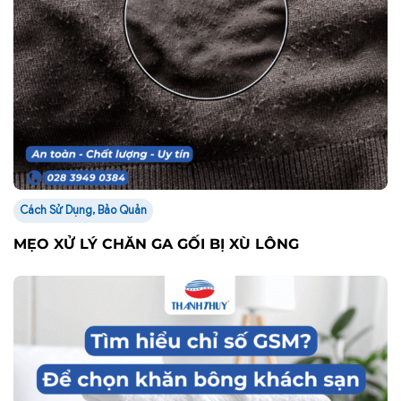
Cách Sử Dụng, Bảo Quản
MẸO XỬ LÝ CHĂN GA GỐI BỊ XÙ LÔNG