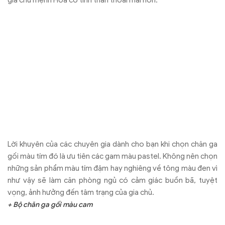
gia chủ mệnh Hỏa có tinh thần thoải mái hơn.
Lời khuyên của các chuyên gia dành cho bạn khi chọn chăn ga
gối màu tím đó là ưu tiên các gam màu pastel. Không nên chọn
những sản phẩm màu tím đậm hay nghiêng về tông màu đen vì
như vậy sẽ làm căn phòng ngủ có cảm giác buồn bã, tuyệt
vọng, ảnh hưởng đến tâm trạng của gia chủ.
+ Bộ chăn ga gối màu cam