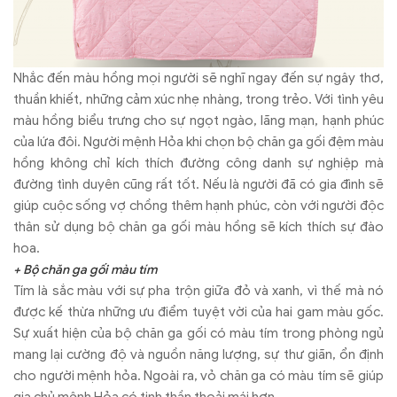
Nhắc đến màu hồng mọi người sẽ nghĩ ngay đến sự ngây thơ,
thuần khiết, những cảm xúc nhẹ nhàng, trong trẻo. Với tình yêu
màu hồng biểu trưng cho sự ngọt ngào, lãng mạn, hạnh phúc
của lứa đôi. Người mệnh Hỏa khi chọn bộ chăn ga gối đệm màu
hồng không chỉ kích thích đường công danh sự nghiệp mà
đường tình duyên cũng rất tốt. Nếu là người đã có gia đình sẽ
giúp cuộc sống vợ chồng thêm hạnh phúc, còn với người độc
thân sử dụng bộ chăn ga gối màu hồng sẽ kích thích sự đào
hoa.
+ Bộ chăn ga gối màu tím
Tím là sắc màu với sự pha trộn giữa đỏ và xanh, vì thế mà nó
được kế thừa những ưu điểm tuyệt vời của hai gam màu gốc.
Sự xuất hiện của bộ chăn ga gối có màu tím trong phòng ngủ
mang lại cường độ và nguồn năng lượng, sự thư giãn, ổn định
cho người mệnh hỏa. Ngoài ra, vỏ chăn ga có màu tím sẽ giúp