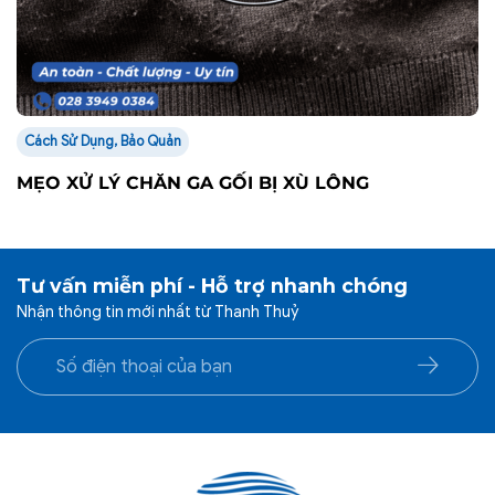
Cách Sử Dụng, Bảo Quản
MẸO XỬ LÝ CHĂN GA GỐI BỊ XÙ LÔNG
Tư vấn miễn phí - Hỗ trợ nhanh chóng
Nhận thông tin mới nhất từ Thanh Thuỷ