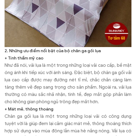
2. Những ưu điểm nổi bật của bộ chăn ga gối lụa
+ Tính thẩm mỹ cao
Như đã nói, vải lụa là một trong những loại vải cao cấp, bề mặt
óng ánh khi tiếp xúc với ánh sáng. Đặc biệt, bộ chăn ga gối vải
lụa cao cấp được may đường nét tỉ mỉ, chắc chắn càng làm
tăng thêm vẻ đẹp sang trọng cho sản phẩm. Ngoài ra, vải lụa
thường có màu sắc nhã nhặn, tinh tế, đẹp mắt góp phần làm
cho không gian phòng ngủ trông đẹp mắt hơn.
+ Mát mẻ, thông thoáng
Chăn ga gối lụa là một trong những loại vải có công dụng
tuyệt vời là giúp đem lại cảm giác mát mẻ, thông thoáng thích
hợp sử dụng vào mùa đông lẫn mùa hè nắng nóng. Vải lụa có