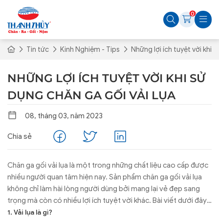
0
Tin tức
Kinh Nghiệm - Tips
Những lợi ích tuyệt vời khi 
NHỮNG LỢI ÍCH TUYỆT VỜI KHI SỬ
DỤNG CHĂN GA GỐI VẢI LỤA
08, tháng 03, năm 2023
Chia sẻ
Chăn ga gối vải lụa là một trong những chất liệu cao cấp được
nhiều người quan tâm hiện nay. Sản phẩm chăn ga gối vải lụa
không chỉ làm hài lòng người dùng bởi mang lại vẻ đẹp sang
trọng mà còn có nhiều lợi ích tuyệt vời khác. Bài viết dưới đây
chúng tôi xin chia sẻ những lợi ích tuyệt vời và một số mẫu
1. Vải lụa là gì?