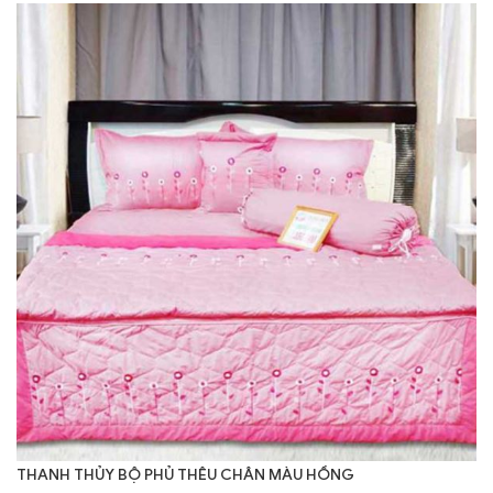
THANH THỦY BỘ PHỦ THÊU CHÂN MÀU HỒNG