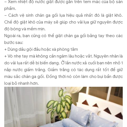
– Xem nhiệt độ nước giặt được gắn trên tem mác của bộ sản
phẩm.
– Cách vệ sinh chăn ga gối lụa hiệu quả nhất đó là giặt khô.
Chế độ giặt khô của máy sẽ giúp cho vải lụa giữ nguyên được
độ bóng và mềm mịn.
Ngoài ra, bạn cũng có thể giặt chăn ga gối bằng tay theo các
bước sau:
+ Dùng dầu gội đầu hoặc xà phòng tắm
+ Vò nhẹ tay mà không cần ngâm lâu hoặc vắt. Nguyên nhân là
do vải lụa rất dễ bị biến dạng. Ở lần nước xả cuối bạn nên nhỏ 1
nắp nước giấm trắng. Giấm trắng có tác dụng rất tốt để giữ
màu sắc chăn ga gối. Đồng thời nó còn làm cho bụi bẩn được
loại bỏ nhanh hơn.