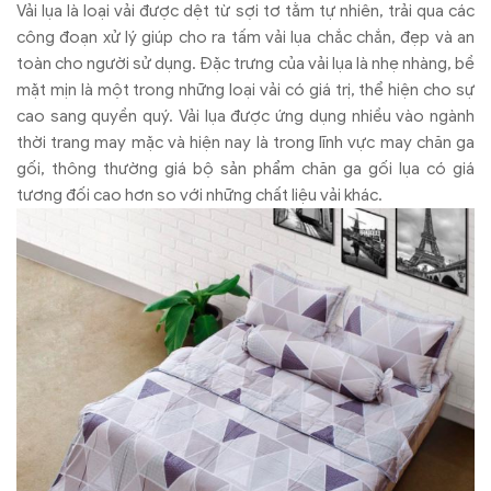
chăn ga gối lụa được ưa chuộng nhất hiện nay cho bạn tham
Vải lụa là loại vải được dệt từ sợi tơ tằm tự nhiên, trải qua các
khảo:
công đoạn xử lý giúp cho ra tấm vải lụa chắc chắn, đẹp và an
toàn cho người sử dụng. Đặc trưng của vải lụa là nhẹ nhàng, bề
mặt mịn là một trong những loại vải có giá trị, thể hiện cho sự
cao sang quyền quý. Vải lụa được ứng dụng nhiều vào ngành
thời trang may mặc và hiện nay là trong lĩnh vực may chăn ga
gối, thông thường giá bộ sản phẩm chăn ga gối lụa có giá
tương đối cao hơn so với những chất liệu vải khác.