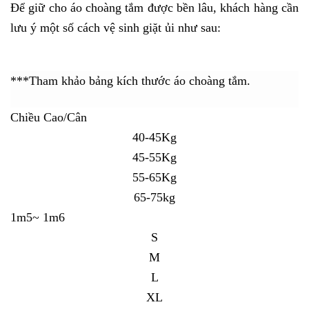
Để giữ cho áo choàng tắm được bền lâu, khách hàng cần
lưu ý một số cách vệ sinh giặt ủi như sau:
***Tham khảo bảng kích thước áo choàng tắm.
Chiều Cao/Cân
40-45Kg
45-55Kg
55-65Kg
65-75kg
1m5~ 1m6
S
M
L
XL