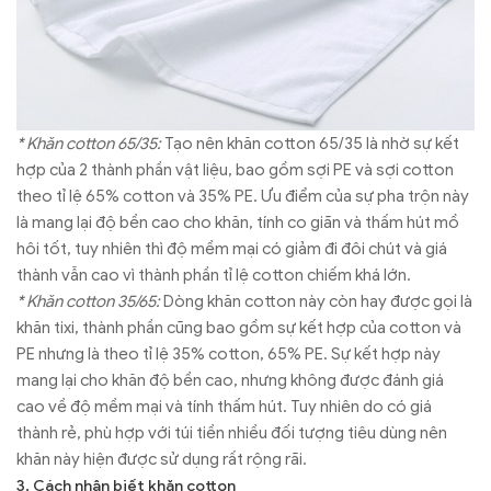
* Khăn cotton 65/35:
Tạo nên khăn cotton 65/35 là nhờ sự kết
hợp của 2 thành phần vật liệu, bao gồm sợi PE và sợi cotton
theo tỉ lệ 65% cotton và 35% PE. Ưu điểm của sự pha trộn này
là mang lại độ bền cao cho khăn, tính co giãn và thấm hút mồ
hôi tốt, tuy nhiên thì độ mềm mại có giảm đi đôi chút và giá
thành vẫn cao vì thành phần tỉ lệ cotton chiếm khá lớn.
* Khăn cotton 35/65:
Dòng khăn cotton này còn hay được gọi là
khăn tixi, thành phần cũng bao gồm sự kết hợp của cotton và
PE nhưng là theo tỉ lệ 35% cotton, 65% PE. Sự kết hợp này
mang lại cho khăn độ bền cao, nhưng không được đánh giá
cao về độ mềm mại và tính thấm hút. Tuy nhiên do có giá
thành rẻ, phù hợp với túi tiền nhiều đối tượng tiêu dùng nên
khăn này hiện được sử dụng rất rộng rãi.
3. Cách nhận biết khăn cotton