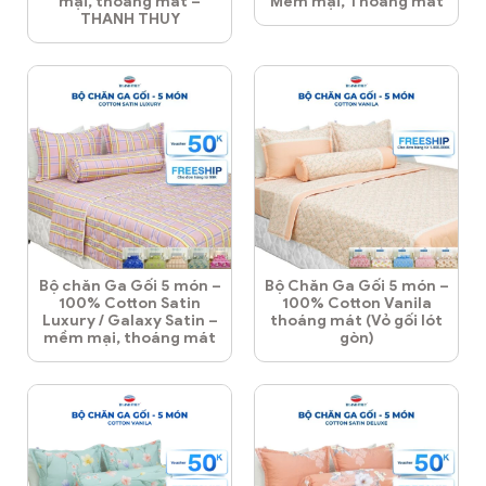
mại, thoáng mát –
Mềm mại, Thoáng mát
THANH THUY
Bộ chăn Ga Gối 5 món –
Bộ Chăn Ga Gối 5 món –
100% Cotton Satin
100% Cotton Vanila
Luxury / Galaxy Satin –
thoáng mát (Vỏ gối lót
mềm mại, thoáng mát
gòn)