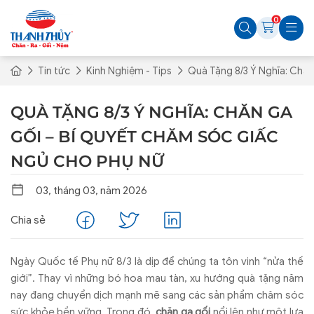
0
Tin tức
Kinh Nghiệm - Tips
Quà Tặng 8/3 Ý Nghĩa: Chă
QUÀ TẶNG 8/3 Ý NGHĨA: CHĂN GA
GỐI – BÍ QUYẾT CHĂM SÓC GIẤC
NGỦ CHO PHỤ NỮ
03, tháng 03, năm 2026
Chia sẻ
Ngày Quốc tế Phụ nữ 8/3 là dịp để chúng ta tôn vinh “nửa thế
giới”. Thay vì những bó hoa mau tàn, xu hướng quà tặng năm
nay đang chuyển dịch mạnh mẽ sang các sản phẩm chăm sóc
sức khỏe bền vững. Trong đó,
chăn ga gối
nổi lên như một lựa