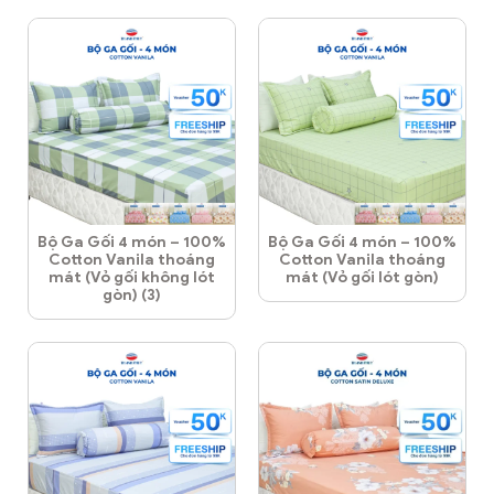
Bộ Ga Gối 4 món – 100%
Bộ Ga Gối 4 món – 100%
Cotton Vanila thoáng
Cotton Vanila thoáng
mát (Vỏ gối không lót
mát (Vỏ gối lót gòn)
gòn) (3)