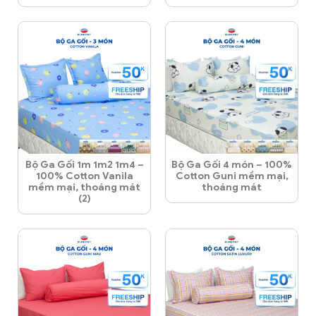
Bộ Ga Gối 1m 1m2 1m4 –
Bộ Ga Gối 4 món – 100%
100% Cotton Vanila
Cotton Guni mềm mại,
mềm mại, thoáng mát
thoáng mát
(2)