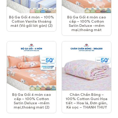
Bộ Ga Gối 4 món – 100%
Bộ Ga Gối 4 món cao
Cotton Vanila thoáng
cấp – 100% Cotton
mát (Vỏ gối lót gòn) (2)
Satin Deluxe -mềm
mại,thoáng mát
Bộ Ga Gối 4 món cao
Chăn Chần Bông –
cấp – 100% Cotton
100% Cotton Guni Họa
Satin Deluxe -mềm
tiết – Hoa lá, Đơn giản,
mại,thoáng mát (2)
Kẻ sọc – THANH THUY