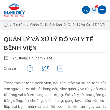
0
Tin tức
Chăn Ga Khách Sạn
Quản Lý Và Xử Lý Đồ Vải Y 
QUẢN LÝ VÀ XỬ LÝ ĐỒ VẢI Y TẾ
BỆNH VIỆN
24, tháng 04, năm 2024
Chia sẻ
Trong môi trường bệnh viện, nơi sức khỏe và sự an toàn của
con người được đặt lên hàng đầu, việc quản lý và xử lý đồ vải y
tế đóng vai trò vô cùng quan trọng. Đồ vải y tế, bao gồm ga
trải giường, áo choàng, khẩu trang, găng tay,… tiếp xúc trực
tiếp với bệnh nhân và dịch tiết cơ thể, tiềm ẩn nguy cơ lây