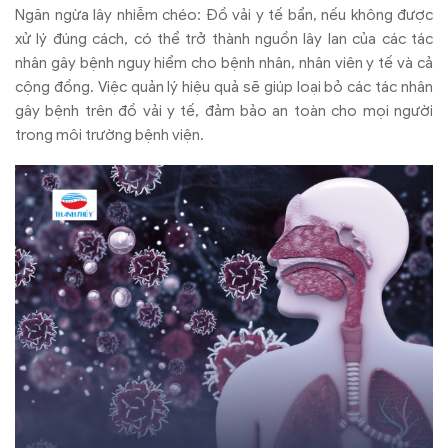
Ngăn ngừa lây nhiễm chéo: Đồ vải y tế bẩn, nếu không được
xử lý đúng cách, có thể trở thành nguồn lây lan của các tác
nhân gây bệnh nguy hiểm cho bệnh nhân, nhân viên y tế và cả
cộng đồng. Việc quản lý hiệu quả sẽ giúp loại bỏ các tác nhân
gây bệnh trên đồ vải y tế, đảm bảo an toàn cho mọi người
trong môi trường bệnh viện.