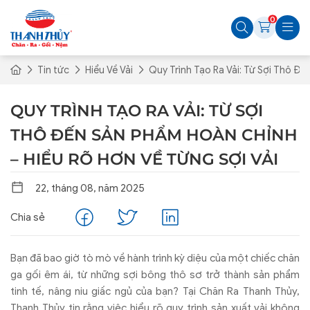
0
Tin tức
Hiểu Về Vải
Quy Trình Tạo Ra Vải: Từ Sợi Thô Đ
QUY TRÌNH TẠO RA VẢI: TỪ SỢI
THÔ ĐẾN SẢN PHẨM HOÀN CHỈNH
– HIỂU RÕ HƠN VỀ TỪNG SỢI VẢI
22, tháng 08, năm 2025
Chia sẻ
Bạn đã bao giờ tò mò về hành trình kỳ diệu của một chiếc chăn
ga gối êm ái, từ những sợi bông thô sơ trở thành sản phẩm
tinh tế, nâng niu giấc ngủ của bạn? Tại Chăn Ra Thanh Thủy,
Thanh Thủy tin rằng việc hiểu rõ quy trình sản xuất vải không