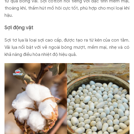
từ quả bông vải. Sợi cotton nổi tiếng với đặc tính mềm mại,
thoáng khí, thấm hút mồ hôi cực tốt, phù hợp cho mọi loại khí
hậu.
Sợi động vật
Sợi tơ lụa là loại sợi cao cấp, được tạo ra từ kén của con tằm.
Vải lụa nổi bật với vẻ ngoài bóng mượt, mềm mại, nhẹ và có
khả năng điều hòa nhiệt độ hiệu quả.