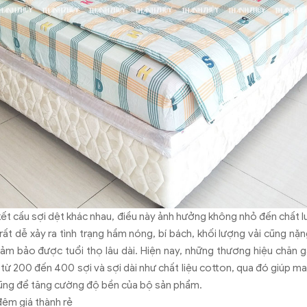
ó kết cấu sợi dệt khác nhau, điều này ảnh hưởng không nhỏ đến chất
 rất dễ xảy ra tình trạng hầm nóng, bí bách, khối lượng vải cũng nặ
ảm bảo được tuổi thọ lâu dài. Hiện nay, những thương hiệu chăn g
 từ 200 đến 400 sợi và sợi dài như chất liệu cotton, qua đó giúp ma
ũng để tăng cường độ bền của bộ sản phẩm.
đệm giá thành rẻ