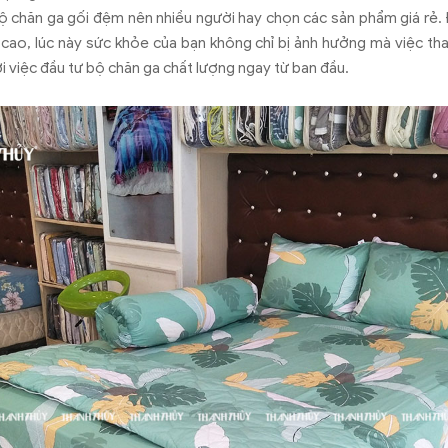
ộ chăn ga gối đệm nên nhiều người hay chọn các sản phẩm giá rẻ.
cao, lúc này sức khỏe của bạn không chỉ bị ảnh hưởng mà việc th
i việc đầu tư bộ chăn ga chất lượng ngay từ ban đầu.