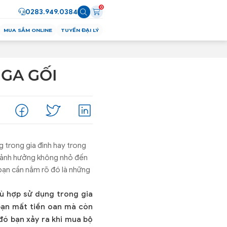
0
0283.949.0384
MUA SẮM ONLINE
TUYỂN ĐẠI LÝ
 GA GỐI
g trong gia đình hay trong
y ảnh hưởng không nhỏ đến
bạn cần nắm rõ đó là những
hù hợp sử dụng trong gia
 bạn mất tiền oan mà còn
đó bạn xảy ra khi mua bộ