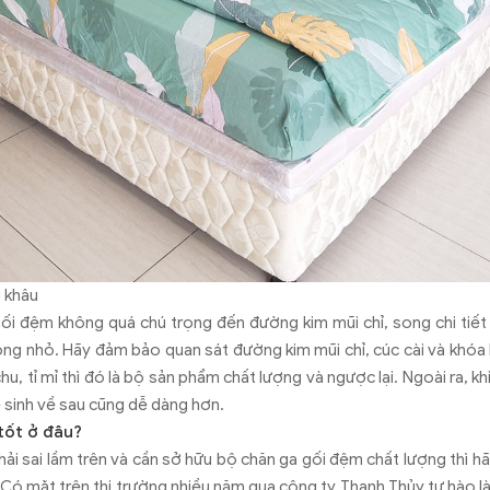
i khâu
ối đệm không quá chú trọng đến đường kim mũi chỉ, song chi tiết 
g nhỏ. Hãy đảm bảo quan sát đường kim mũi chỉ, cúc cài và khóa 
u, tỉ mỉ thì đó là bộ sản phẩm chất lượng và ngược lại. Ngoài ra, 
vệ sinh về sau cũng dễ dàng hơn.
tốt ở đâu?
i sai lầm trên và cần sở hữu bộ chăn ga gối đệm chất lượng thì hãy
. Có mặt trên thị trường nhiều năm qua công ty Thanh Thủy tự hào 