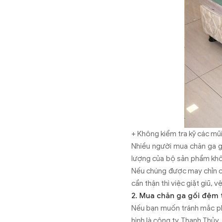
+ Không kiểm tra kỹ các mũ
Nhiều người mua chăn ga g
lượng của bộ sản phẩm khôn
Nếu chúng được may chỉn ch
cẩn thận thì việc giặt giũ, 
2. Mua chăn ga gối đệm 
Nếu bạn muốn tránh mắc phả
hình là công ty Thanh Thủy