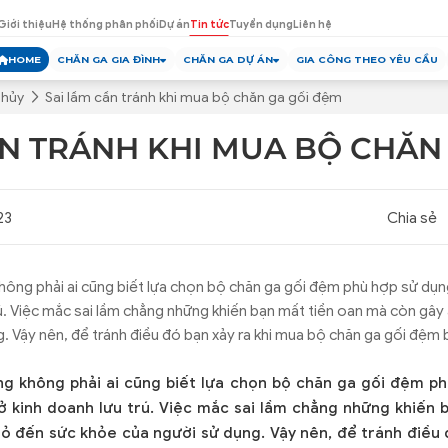
Giới thiệu
Hệ thống phân phối
Dự án
Tin tức
Tuyển dụng
Liên hệ
HOME
CHĂN GA GIA ĐÌNH
CHĂN GA DỰ ÁN
GIA CÔNG THEO YÊU CẦU
Thủy
Sai lầm cần tránh khi mua bộ chăn ga gối đệm
ẦN TRÁNH KHI MUA BỘ CHĂN
23
Chia sẻ
không phải ai cũng biết lựa chọn bộ chăn ga gối đệm phù hợp sử dụn
rú. Việc mắc sai lầm chẳng những khiến bạn mất tiền oan mà còn gâ
. Vậy nên, để tránh điều đó bạn xảy ra khi mua bộ chăn ga gối đệm 
ng không phải ai cũng biết lựa chọn bộ chăn ga gối đệm p
ở kinh doanh lưu trú. Việc mắc sai lầm chẳng những khiến
 đến sức khỏe của người sử dụng. Vậy nên, để tránh điều 