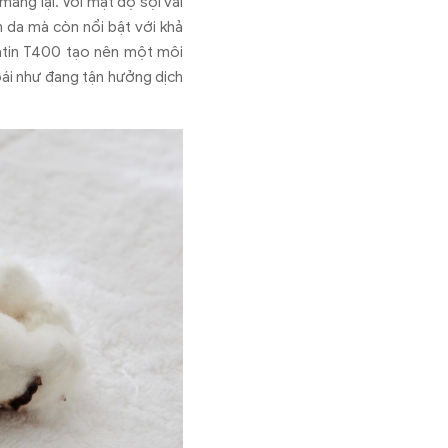
ang lại. Với mật độ sợi vải
n da mà còn nổi bật với khả
Satin T400 tạo nên một môi
oái như đang tận hưởng dịch