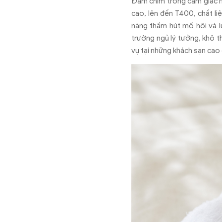
Đắm chìm trong cảm giác mề
cao, lên đến T400, chất li
năng thấm hút mồ hôi và l
trường ngủ lý tưởng, khô t
vụ tại những khách sạn cao 