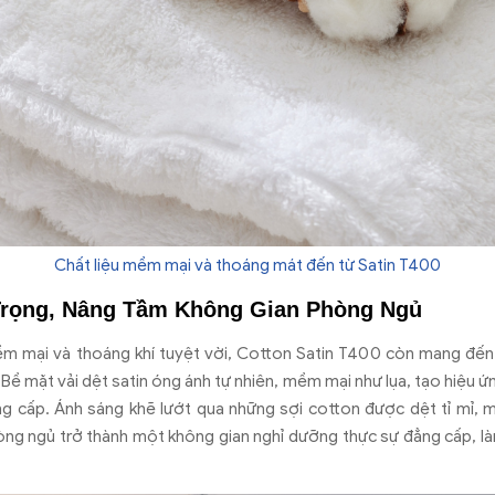
Chất liệu mềm mại và thoáng mát đến từ Satin T400
Trọng, Nâng Tầm Không Gian Phòng Ngủ
ềm mại và thoáng khí tuyệt vời, Cotton Satin T400 còn mang đến 
ề mặt vải dệt satin óng ánh tự nhiên, mềm mại như lụa, tạo hiệu ứng
g cấp. Ánh sáng khẽ lướt qua những sợi cotton được dệt tỉ mỉ, m
òng ngủ trở thành một không gian nghỉ dưỡng thực sự đẳng cấp, là