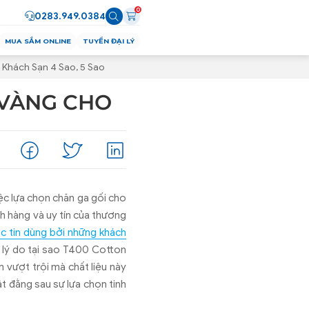
0
0283.949.0384
MUA SẮM ONLINE
TUYỂN ĐẠI LÝ
Khách Sạn 4 Sao, 5 Sao
U VÀNG CHO
ệc lựa chọn chăn ga gối cho
ch hàng và uy tín của thương
ợc tin dùng bởi những khách
 lý do tại sao T400 Cotton
 vượt trội mà chất liệu này
t đằng sau sự lựa chọn tinh