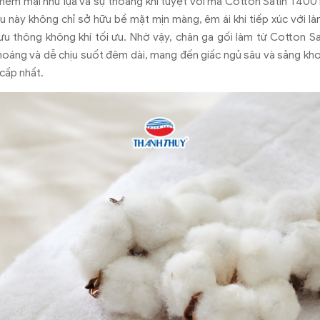
m mại như lụa và sự thoáng khí tuyệt vời mà Cotton Satin T400 m
ệu này không chỉ sở hữu bề mặt mịn màng, êm ái khi tiếp xúc với là
ưu thông không khí tối ưu. Nhờ vậy, chăn ga gối làm từ Cotton 
hoáng và dễ chịu suốt đêm dài, mang đến giấc ngủ sâu và sảng kh
cấp nhất.