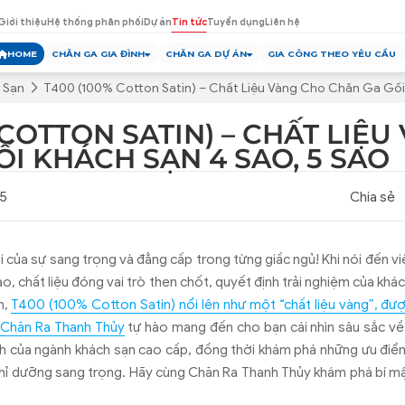
Giới thiệu
Hệ thống phân phối
Dự án
Tin tức
Tuyển dụng
Liên hệ
HOME
CHĂN GA GIA ĐÌNH
CHĂN GA DỰ ÁN
GIA CÔNG THEO YÊU CẦU
 Sạn
T400 (100% Cotton Satin) – Chất Liệu Vàng Cho Chăn Ga Gối 
 COTTON SATIN) – CHẤT LIỆ
I KHÁCH SẠN 4 SAO, 5 SAO
25
Chia sẻ
 của sự sang trọng và đẳng cấp trong từng giấc ngủ! Khi nói đến vi
o, chất liệu đóng vai trò then chốt, quyết định trải nghiệm của khá
n,
T400 (100% Cotton Satin) nổi lên như một “chất liệu vàng”, đư
,
Chăn Ra Thanh Thủy
tự hào mang đến cho bạn cái nhìn sâu sắc về
ình của ngành khách sạn cao cấp, đồng thời khám phá những ưu điểm
hỉ dưỡng sang trọng. Hãy cùng Chăn Ra Thanh Thủy khám phá bí mậ