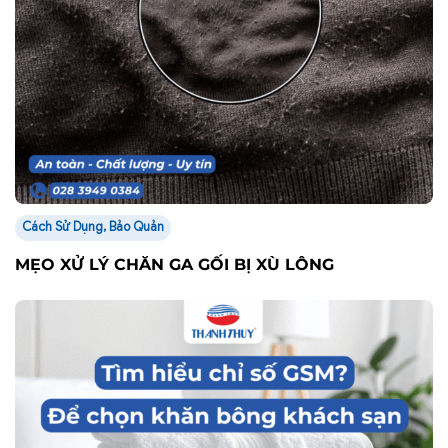
Cách Sử Dụng, Bảo Quản
MẸO XỬ LÝ CHĂN GA GỐI BỊ XÙ LÔNG