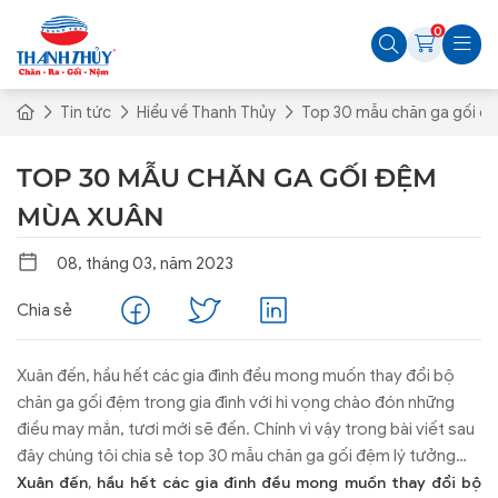
0
Tin tức
Hiểu về Thanh Thủy
Top 30 mẫu chăn ga gối đ
TOP 30 MẪU CHĂN GA GỐI ĐỆM
MÙA XUÂN
08, tháng 03, năm 2023
Chia sẻ
Xuân đến, hầu hết các gia đình đều mong muốn thay đổi bộ
chăn ga gối đệm trong gia đình với hi vọng chào đón những
điều may mắn, tươi mới sẽ đến. Chính vì vậy trong bài viết sau
đây chúng tôi chia sẻ top 30 mẫu chăn ga gối đệm lý tưởng
cho mùa xuân, tham khảo ngay biết đâu bạn có được một lựa
Xuân đến, hầu hết các gia đình đều mong muốn thay đổi bộ