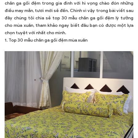
chọn tuyệt vời nhất cho mình.
chăn ga gối đệm trong gia đình với hi vọng chào đón những
điều may mắn, tươi mới sẽ đến. Chính vì vậy trong bài viết sau
đây chúng tôi chia sẻ top 30 mẫu chăn ga gối đệm lý tưởng
cho mùa xuân, tham khảo ngay biết đâu bạn có được một lựa
chọn tuyệt vời nhất cho mình.
1. Top 30 mẫu chăn ga gối đệm mùa xuân