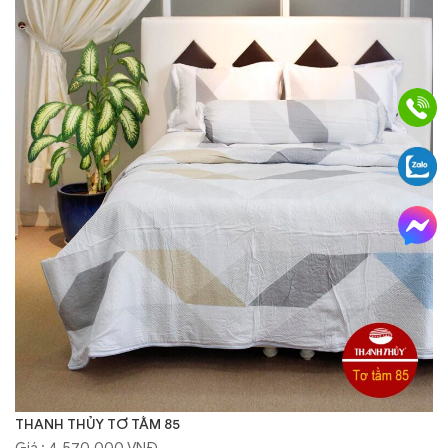
THANH THỦY TƠ TẰM 85
Giá : 4.570.000 VNĐ