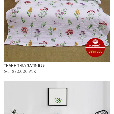
THANH THỦY SATIN B86
Giá : 830.000 VNĐ