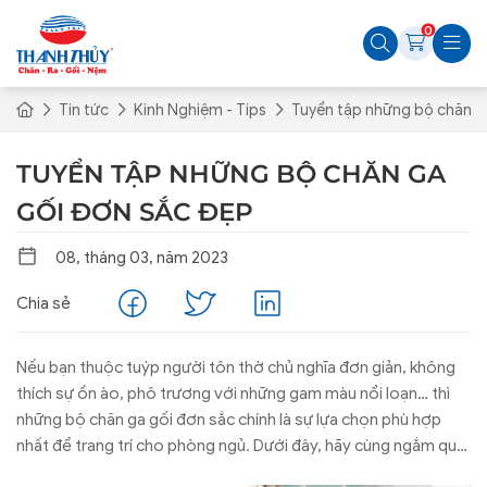
0
Tin tức
Kinh Nghiệm - Tips
Tuyển tập những bộ chăn g
TUYỂN TẬP NHỮNG BỘ CHĂN GA
GỐI ĐƠN SẮC ĐẸP
08, tháng 03, năm 2023
Chia sẻ
Nếu bạn thuộc tuýp người tôn thờ chủ nghĩa đơn giản, không
thích sự ồn ào, phô trương với những gam màu nổi loạn… thì
những bộ chăn ga gối đơn sắc chính là sự lựa chọn phù hợp
nhất để trang trí cho phòng ngủ. Dưới đây, hãy cùng ngắm qua
bộ sưu tập những mẫu chăn ga gối đơn sắc được thiết kế và