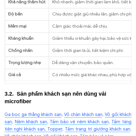
Khả năng thấm hút
Khô nhanh, giảm thời gian làm khô, tiết kiệ
Độ bền
Chịu được giặt giũ nhiều lần, giảm chi phí t
Mềm mại
Cảm giác thoải mái, dễ chịu.
Kháng khuẩn
Giảm thiểu vi khuẩn gây hại, bảo vệ sức k
Chống nhăn
Giảm thời gian là ủi, tiết kiệm chi phí.
Trọng lượng nhẹ
Dễ dàng vận chuyển, bảo quản.
Giá cả
Có nhiều mức giá khác nhau, phù hợp với n
Sản phẩm khách sạn nên dùng vải
microfiber
Ga bọc ga thẳng khách sạn
,
Vỏ chăn khách sạn
,
Vỏ gối khách
sạn
,
Nệm khách sạn
,
Tấm bảo vệ nệm khách sạn
,
Tấm tăng
tiện nghi khách sạn, Topper
,
Tấm trang trí giường khách sạn
.