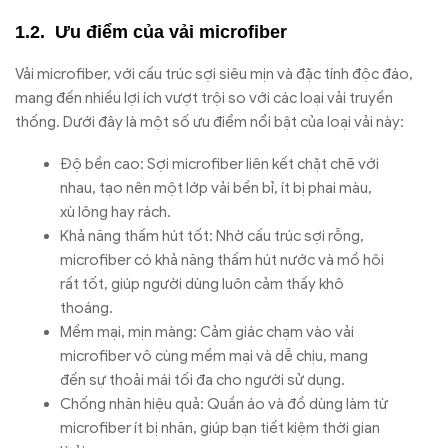
Ưu điểm của vải microfiber
Vải microfiber, với cấu trúc sợi siêu mịn và đặc tính độc đáo,
mang đến nhiều lợi ích vượt trội so với các loại vải truyền
thống. Dưới đây là một số ưu điểm nổi bật của loại vải này:
Độ bền cao: Sợi microfiber liên kết chặt chẽ với
nhau, tạo nên một lớp vải bền bỉ, ít bị phai màu,
xù lông hay rách.
Khả năng thấm hút tốt: Nhờ cấu trúc sợi rỗng,
microfiber có khả năng thấm hút nước và mồ hôi
rất tốt, giúp người dùng luôn cảm thấy khô
thoáng.
Mềm mại, mịn màng: Cảm giác chạm vào vải
microfiber vô cùng mềm mại và dễ chịu, mang
đến sự thoải mái tối đa cho người sử dụng.
Chống nhăn hiệu quả: Quần áo và đồ dùng làm từ
microfiber ít bị nhăn, giúp bạn tiết kiệm thời gian