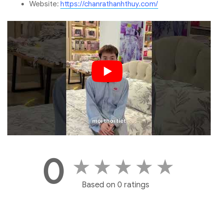
Website:
https://chanrathanhthuy.com/
0
★
★
★
★
★
Based on 0 ratings