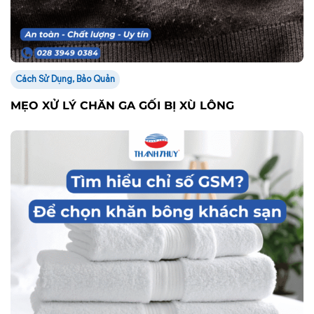
Cách Sử Dụng, Bảo Quản
MẸO XỬ LÝ CHĂN GA GỐI BỊ XÙ LÔNG