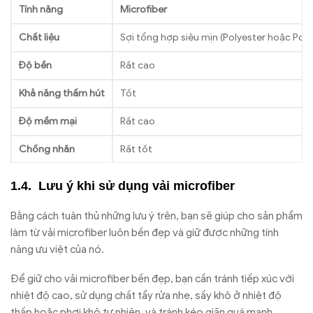
Tính năng
Microfiber
Chất liệu
Sợi tổng hợp siêu mịn (Polyester hoặc Pol
Độ bền
Rất cao
Khả năng thấm hút
Tốt
Độ mềm mại
Rất cao
Chống nhăn
Rất tốt
Trọng lượng
Nhẹ
Lưu ý khi sử dụng vải microfiber
Giá thành
Trung bình
Bằng cách tuân thủ những lưu ý trên, bạn sẽ giúp cho sản phẩm
làm từ vải microfiber luôn bền đẹp và giữ được những tính
Dễ bảo quản
Rất dễ
năng ưu việt của nó.
Ứng dụng
Thời trang, nội thất, công nghiệp
Để giữ cho vải microfiber bền đẹp, bạn cần tránh tiếp xúc với
nhiệt độ cao, sử dụng chất tẩy rửa nhẹ, sấy khô ở nhiệt độ
thấp hoặc phơi khô tự nhiên, và tránh kéo giãn quá mạnh.