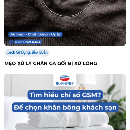
Cách Sử Dụng, Bảo Quản
MẸO XỬ LÝ CHĂN GA GỐI BỊ XÙ LÔNG