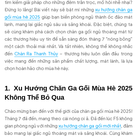
tìm kiếm giải pháp cho những đêm trằn trọc, mồ hôi nhễ nhại?
Đừng lo lắng! Bài viết này sẽ bật mí những
xu hướng chăn ga
gối mùa hè 2025
giúp bạn biến phòng ngủ thành ốc đảo mát
lạnh, mang lại giấc ngủ sâu và sảng khoái. Đặc biệt, chúng ta
sẽ cùng khám phá cách chọn chăn ga gối ngủ thoáng mát từ
các thương hiệu uy tín để sẵn sàng đón tháng 7 “nóng bỏng”
một cách thoải mái nhất. Và tất nhiên, không thể không nhắc
đến
Chăn Ra Thanh Thủy
– thương hiệu luôn dẫn đầu trong
việc mang đến những sản phẩm chất lượng, mát lành, là lựa
chọn hoàn hảo cho mùa hè này.
Xu Hướng Chăn Ga Gối Mùa Hè 2025
Không Thể Bỏ Qua
Chào mừng bạn đến với thế giới của chăn ga gối mùa hè 2025!
Tháng 7 đã đến, mang theo cái nóng oi ả. Đã đến lúc F5 không
gian phòng ngủ với những
xu hướng chăn ga gối mới nhất
, đảm
bảo mang lại giấc ngủ thoáng mát và sảng khoái. Cùng khám