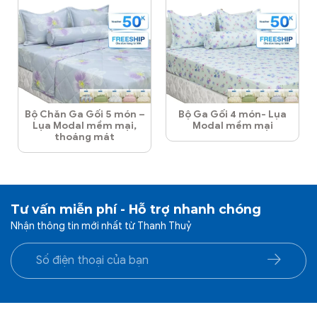
Bộ Chăn Ga Gối 5 món –
Bộ Ga Gối 4 món- Lụa
Lụa Modal mềm mại,
Modal mềm mại
thoáng mát
Tư vấn miễn phí - Hỗ trợ nhanh chóng
Nhận thông tin mới nhất từ Thanh Thuỷ