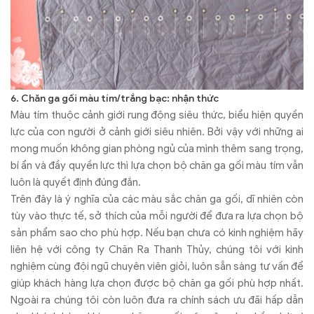
6. Chăn ga gối màu tím/trắng bạc: nhận thức
Màu tím thuộc cảnh giới rung động siêu thức, biểu hiện quyền
lực của con người ở cảnh giới siêu nhiên. Bởi vậy với những ai
mong muốn không gian phòng ngủ của mình thêm sang trọng,
bí ẩn và đầy quyền lực thì lựa chọn bộ chăn ga gối màu tím vẫn
luôn là quyết định đúng đắn.
Trên đây là ý nghĩa của các màu sắc chăn ga gối, dĩ nhiên còn
tùy vào thực tế, sở thích của mỗi người để đưa ra lựa chọn bộ
sản phẩm sao cho phù hợp. Nếu bạn chưa có kinh nghiệm hãy
liên hệ với công ty Chăn Ra Thanh Thủy, chúng tôi với kinh
nghiệm cùng đội ngũ chuyên viên giỏi, luôn sẵn sàng tư vấn để
giúp khách hàng lựa chọn được bộ chăn ga gối phù hợp nhất.
Ngoài ra chúng tôi còn luôn đưa ra chính sách ưu đãi hấp dẫn