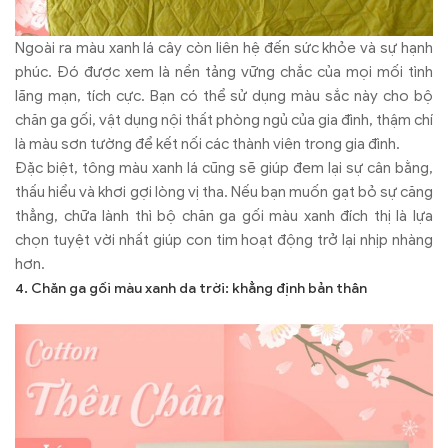
Ngoài ra màu xanh lá cây còn liên hệ đến sức khỏe và sự hạnh
phúc. Đó được xem là nền tảng vững chắc của mọi mối tình
lãng mạn, tích cực. Bạn có thể sử dụng màu sắc này cho bộ
chăn ga gối, vật dụng nội thất phòng ngủ của gia đình, thậm chí
là màu sơn tường để kết nối các thành viên trong gia đình.
Đặc biệt, tông màu xanh lá cũng sẽ giúp đem lại sự cân bằng,
thấu hiểu và khơi gợi lòng vị tha. Nếu bạn muốn gạt bỏ sự căng
thẳng, chữa lành thì bộ chăn ga gối màu xanh đích thị là lựa
chọn tuyệt vời nhất giúp con tim hoạt động trở lại nhịp nhàng
hơn.
4. Chăn ga gối màu xanh da trời: khẳng định bản thân