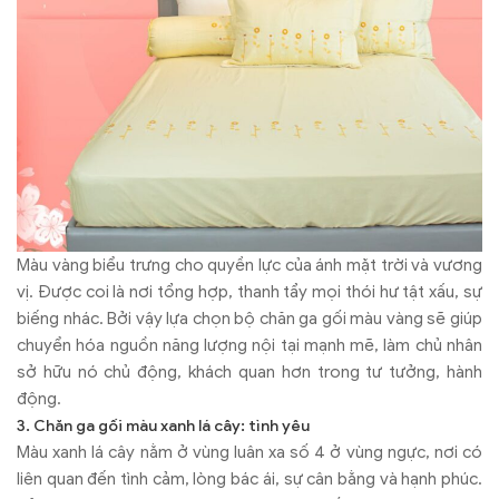
Màu vàng biểu trưng cho quyền lực của ánh mặt trời và vương
vị. Được coi là nơi tổng hợp, thanh tẩy mọi thói hư tật xấu, sự
biếng nhác. Bởi vậy lựa chọn bộ chăn ga gối màu vàng sẽ giúp
chuyển hóa nguồn năng lượng nội tại mạnh mẽ, làm chủ nhân
sở hữu nó chủ động, khách quan hơn trong tư tưởng, hành
động.
3. Chăn ga gối màu xanh lá cây: tình yêu
Màu xanh lá cây nằm ở vùng luân xa số 4 ở vùng ngực, nơi có
liên quan đến tình cảm, lòng bác ái, sự cân bằng và hạnh phúc.