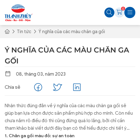
0
Tin tức
Ý nghĩa của các màu chăn ga gối
Ý NGHĨA CỦA CÁC MÀU CHĂN GA
GỐI
08, tháng 03, năm 2023
Chia sẻ
Nhận thức đúng đắn về ý nghĩa của các màu chăn ga gối sẽ
giúp bạn lựa chọn được sản phẩm phù hợp cho mình. Còn nếu
chưa nắm rõ điều đó thì cũng đừng quá lo lắng, bởi chỉ cần
tham khảo bài viết dưới đây bạn có thể hiểu được chi tiết ý
nghĩa của từng màu sắc và đưa ra quyết định phù hợp cho
1. Chăn ga gối màu đỏ: sự an toàn