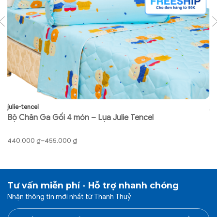
lệch 3%-5% về màu sắc, ánh sáng cũng như các yêu
tố khác
julie-tencel
ju
Bộ Chăn Ga Gối 4 món – Lụa Julie Tencel
B
Khoảng
K
440.000
₫
–
455.000
₫
9
giá:
gi
từ
từ
440.000 ₫
91
đến
đ
Tư vấn miễn phí - Hỗ trợ nhanh chóng
455.000 ₫
92
Nhận thông tin mới nhất từ Thanh Thuỷ