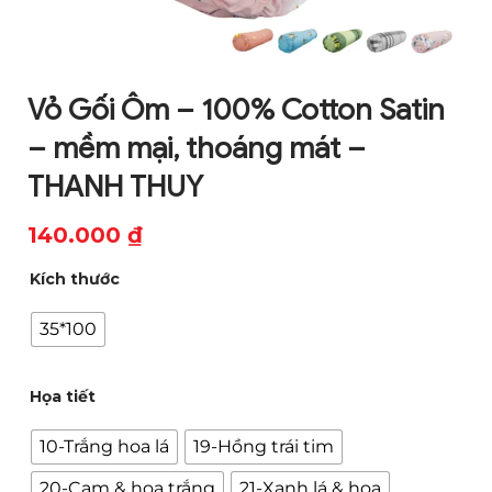
Vỏ Gối Ôm – 100% Cotton Satin
– mềm mại, thoáng mát –
THANH THUY
140.000
₫
Kích thước
35*100
Họa tiết
10-Trắng hoa lá
19-Hồng trái tim
20-Cam & hoa trắng
21-Xanh lá & hoa