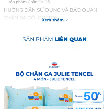
sản phẩm Chăn Ga Gối
HƯỚNG DẪN SỬ DỤNG VÀ BẢO QUẢN
CHĂN RA GỐI COTTON
Xem thêm
Không giặt chung sản phẩm với các loại vải khác, đặc
biệt là các loại vải bề mặt cứng, có dây kéo dạng lớn
SẢN PHẨM
LIÊN QUAN
hoặc có thành phần polyester, có thể làm hỏng bề
mặt vải và làm sản phẩm bị xù lông.
Không sử dụng thuốc tẩy hoặc các loại nước giặt có
chứa thành phần thuốc tẩy.
Không sấy sản phẩm ở mức nhiệt độ quá cao hoặc
phơi trực tiếp dưới ánh nắng gắt
Bảo quản sản phẩm ở nơi khô ráo, thoáng mát, tránh
ánh sáng trực tiếp của mặt trời.
LƯU Ý:
Hình ảnh thật do THANHTHUY chụp, sẽ có sự chênh