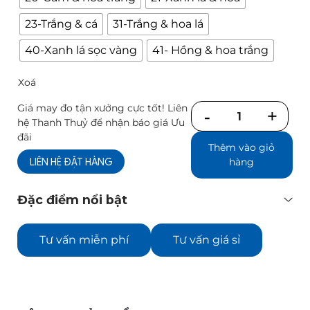
23-Trắng & cá
31-Trắng & hoa lá
40-Xanh lá sọc vàng
41- Hồng & hoa trắng
Xoá
Giá may đo tận xưởng cực tốt! Liên
Số
hệ Thanh Thuỷ để nhận báo giá Ưu
lượng
đãi
Thêm vào giỏ
LIÊN HỆ ĐẶT HÀNG
hàng
Đặc điểm nổi bật
Tư vấn miễn phí
Tư vấn giá sỉ