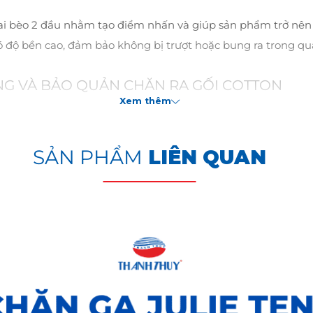
ai bèo 2 đầu nhằm tạo điểm nhấn và giúp sản phẩm trở nên 
có độ bền cao, đảm bảo không bị trượt hoặc bung ra trong q
G VÀ BẢO QUẢN CHĂN RA GỐI COTTON
Xem thêm
 với các loại vải khác, đặc biệt là các loại vải bề mặt cứng,
có thể làm hỏng bề mặt vải và làm sản phẩm bị xù lông.
SẢN PHẨM
LIÊN QUAN
oặc các loại nước giặt có chứa thành phần thuốc tẩy.
 nhiệt độ quá cao hoặc phơi trực tiếp dưới ánh nắng gắt
hô ráo, thoáng mát, tránh ánh sáng trực tiếp của mặt trời.
 chụp, sẽ có sự chênh lệch 3%-5% về màu sắc, ánh sáng cũ