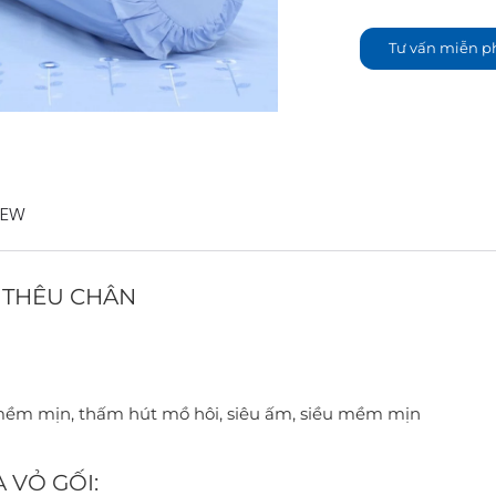
Tư vấn miễn p
IEW
 THÊU CHÂN
mềm mịn, thấm hút mồ hôi, siêu ấm, siều mềm mịn
A VỎ GỐI: