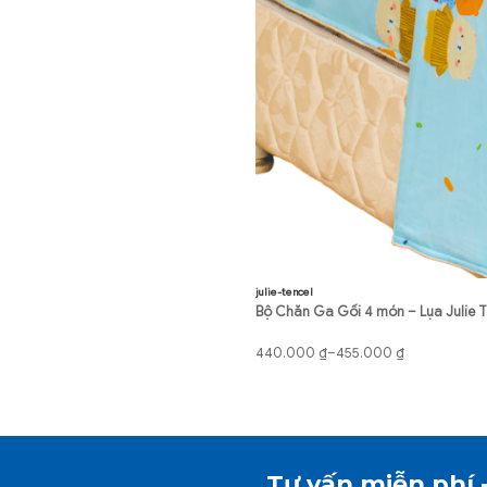
julie-tencel
Bộ Chăn Ga Gối 4 món – Lụa Julie T
Khoảng
440.000
₫
–
455.000
₫
giá:
từ
440.000 ₫
đến
455.000 ₫
Tư vấn miễn phí 