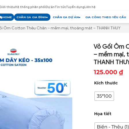
Giới thiệu
Hệ thống phân phối
Dự án
Tin tức
Tuyển dụng
Liên hệ
HOME
CHĂN GA GIA ĐÌNH
CHĂN GA DỰ ÁN
GIA CÔNG THEO YÊU CẦU
ối Ôm Cotton Thêu Chân – mềm mại, thoáng mát – THANH THUY
Vỏ Gối Ôm C
– mềm mại, 
THANH THU
125.000
₫
Kích thước
35*100
Họa tiết
Biển - Thêu (1