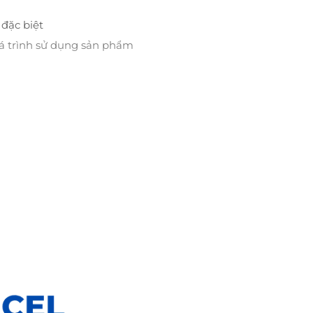
đặc biệt
uá trình sử dụng sản phẩm
 có dây kéo dạng lớn hoặc
ng như các yêu tố khác