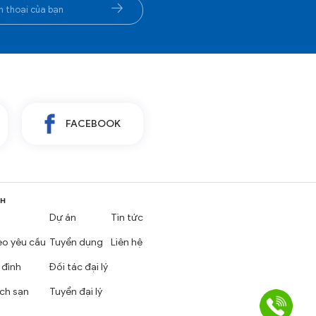
FACEBOOK
NH
Dự án
Tin tức
eo yêu cầu
Tuyển dụng
Liên hệ
 đình
Đối tác đại lý
ch sạn
Tuyển đại lý