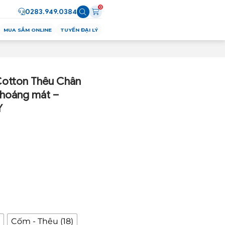
0
0283.949.0384
MUA SẮM ONLINE
TUYỂN ĐẠI LÝ
otton Thêu Chân
thoáng mát –
Y
)
Cốm - Thêu (18)