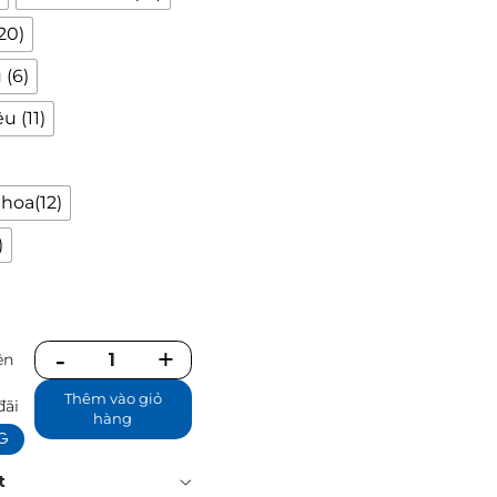
20)
 (6)
u (11)
hoa(12)
)
ên
Số
ể
lượng
Thêm vào giỏ
đãi
hàng
NG
t