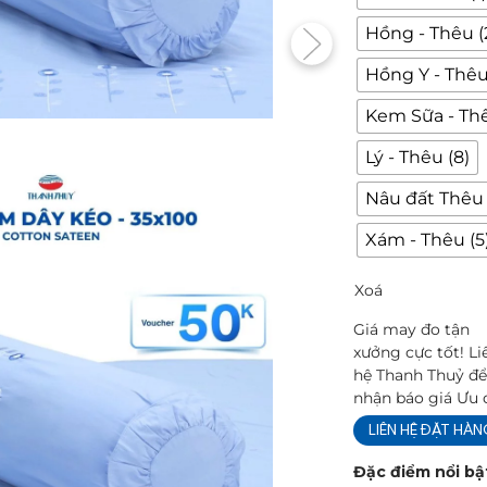
Hồng - Thêu (
Hồng Y - Thêu
Kem Sữa - Thê
Lý - Thêu (8)
Nâu đất Thêu 
Xám - Thêu (5
Xoá
Giá may đo tận
xưởng cực tốt! Li
hệ Thanh Thuỷ đ
nhận báo giá Ưu 
LIÊN HỆ ĐẶT HÀ
Đặc điểm nổi bậ