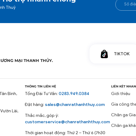
anh Thuỷ
TIKTOK
HƯƠNG MẠI THANH THỦY.
THÔNG TIN LIÊN HỆ
LIÊN KẾT NHA
Tân Bình,
Tổng Đài Tư Vấn:
0283.949.0384
Giới thiệu
Gia công th
Đặt hàng:
sales@chanrathanhthuy.com
 Vườn Lài,
Chăn ga Gia
Thắc mắc, góp ý:
customerservice@chanrathanhthuy.com
Chăn ga khá
Thời gian hoạt động: Thứ 2 – Thứ 6 (7h30