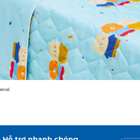
encel
- Hỗ trợ nhanh chóng