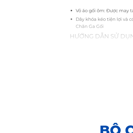
Vỏ áo gối ôm: Được may t
Dây khóa kéo tiện lợi và 
Chăn Ga Gối
HƯỚNG DẪN SỬ DỤN
Không giặt chung sản phẩm
có thành phần polyester, 
Không sử dụng thuốc tẩy h
Không sấy sản phẩm ở mức
Bảo quản sản phẩm ở nơi k
LƯU Ý:
Hình ảnh thật do THANHTHUY