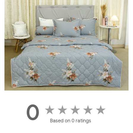
Based on 0 ratings
Tác giả:
Content Publisher
Cập nhập tin tức mới nhất về Chăn Ra Gối Đệm
và các thông tin ưu đãi mua hàng từ Chăn Ra
Thanh Thủy
Theo dõi chúng tôi trên các
nền tảng:
Xem thêm:
Bí Quyết Giữ Chăn Ga Gối Đệm Luôn Thơm Mát