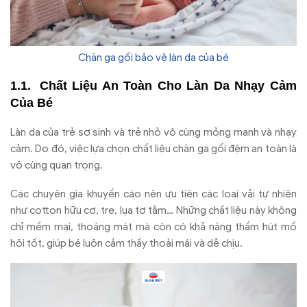
Chăn ga gối bảo vệ làn da của bé
Chất Liệu An Toàn Cho Làn Da Nhạy Cảm
Của Bé
Làn da của trẻ sơ sinh và trẻ nhỏ vô cùng mỏng manh và nhạy
cảm. Do đó, việc lựa chọn chất liệu chăn ga gối đệm an toàn là
vô cùng quan trọng.
Các chuyên gia khuyến cáo nên ưu tiên các loại vải tự nhiên
như cotton hữu cơ, tre, lụa tơ tằm… Những chất liệu này không
chỉ mềm mại, thoáng mát mà còn có khả năng thấm hút mồ
hôi tốt, giúp bé luôn cảm thấy thoải mái và dễ chịu.