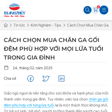
0
Tin tức
Kinh Nghiệm - Tips
Cách Chọn Mua Chăn Ga Gối
CÁCH CHỌN MUA CHĂN GA GỐI
ĐỆM PHÙ HỢP VỚI MỌI LỨA TUỔI
TRONG GIA ĐÌNH
24, tháng 02, năm 2025
Chia sẻ
Giấc ngủ ngon là nền tảng cho sức khỏe và hạnh phúc của mỗi
thành viên trong gia đình. Tuy nhiên, việc lựa chọn
chăn ga gối
đệm phù hợp với từng lứa tuổi
lại là một thách thức không nhỏ.
Từ trẻ sơ sinh, trẻ nhỏ, người trưởng thành đến người cao tuổi,