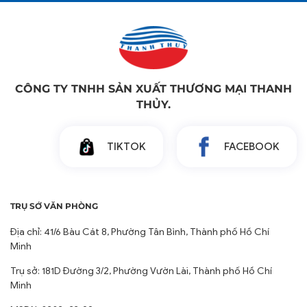
Trụ sở: 181D Đường 3/2, Phường Vườn Lài, Thành phố Hồ Chí
Minh
MSDN: 0303433122
Điện thoại:
Khách hàng Doanh nghiệp:
0283.949.0384
Khách hàng
Đại lý/Nhà phân phối:
0909.753.773
Khách hàng Mua Lẻ:
0938.694.065
THÔNG TIN LIÊN HỆ
Tổng Đài Tư Vấn:
0283.949.0384