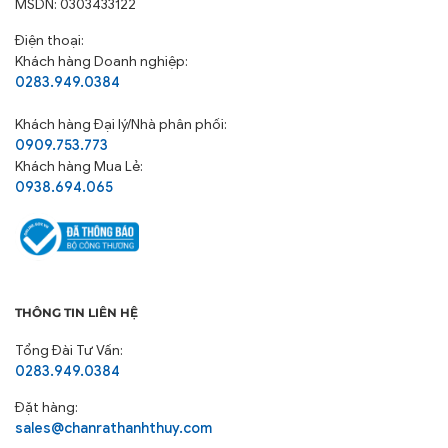
Đặt hàng:
sales@chanrathanhthuy.com
Thắc mắc, góp ý:
customerservice@chanrathanhthuy.com
Thời gian hoạt động: Thứ 2 – Thứ 6 (7h30 – 17h00)
Chịu trách nhiệm:
Khoa Nguyễn
LIÊN KẾT NHANH
Giới thiệu
Dự án
Tin tức
Gia công theo yêu cầu
Tuyển dụng
Liên hệ
Chăn ga Gia đình
Đối tác đại lý
Chăn ga khách sạn
Tuyển đại lý