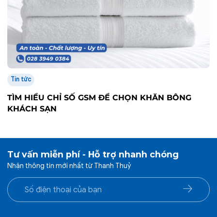
CÔNG TY TNHH SẢN XUẤT THƯƠNG MẠI THANH
THỦY.
TIKTOK
FACEBOOK
TRỤ SỞ VĂN PHÒNG
Địa chỉ: 41/6 Bàu Cát 8, Phường Tân Bình, Thành phố Hồ Chí
Minh