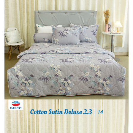
0
★
★
★
★
★