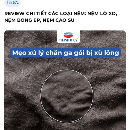
Cách Sử Dụng, Bảo Quản
MẸO XỬ LÝ CHĂN GA GỐI BỊ XÙ LÔNG