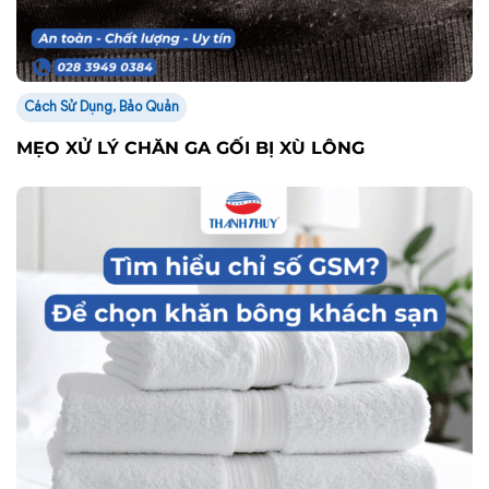
Tin tức
TÌM HIỂU CHỈ SỐ GSM ĐỂ CHỌN KHĂN BÔNG
KHÁCH SẠN
Tư vấn miễn phí - Hỗ trợ nhanh chóng
Nhận thông tin mới nhất từ Thanh Thuỷ