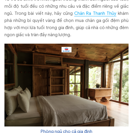
mỗi độ tuổi đều có những nhu cầu và đặc điểm riêng về giấc
ngủ. Trong bài viết này, hãy cũng
Chăn Ra Thanh Thủy
khám
phá những bí quyết vàng để chọn mua chăn ga gối đệm phù
hợp với mọi lứa tuổi trong gia đình, giúp cả nhà có những đêm
ngon giấc và tràn đầy năng lượng.
Phòng ngủ cho cả gia đình