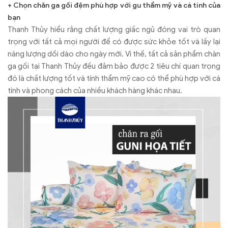
mẫu chăn ga gối mới nhất cho bạn có thể tham khảo và lựa
+ Chọn chăn ga gối đệm phù hợp với gu thẩm mỹ và cá tính của
chọn được sản phẩm phù hợp cho gia đình mình nhé!
bạn
Thanh Thủy hiểu rằng chất lượng giấc ngủ đóng vai trò quan
trọng với tất cả mọi người để có được sức khỏe tốt và lấy lại
năng lượng dồi dào cho ngày mới. Vì thế, tất cả sản phẩm chăn
ga gối tại Thanh Thủy đều đảm bảo được 2 tiêu chí quan trọng
đó là chất lượng tốt và tính thẩm mỹ cao có thể phù hợp với cá
tính và phong cách của nhiều khách hàng khác nhau.