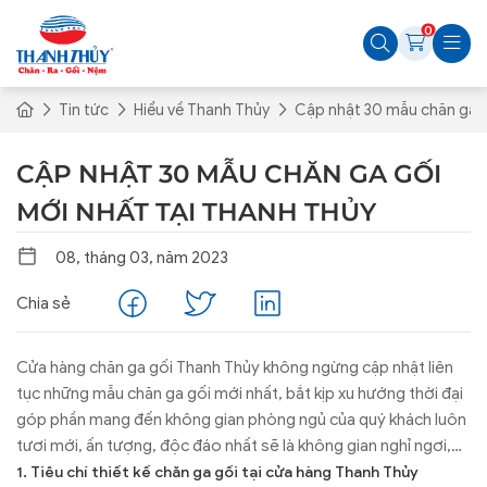
0
Tin tức
Hiểu về Thanh Thủy
Cập nhật 30 mẫu chăn ga g
CẬP NHẬT 30 MẪU CHĂN GA GỐI
MỚI NHẤT TẠI THANH THỦY
08, tháng 03, năm 2023
Chia sẻ
Cửa hàng chăn ga gối Thanh Thủy không ngừng cập nhật liên
tục những mẫu chăn ga gối mới nhất, bắt kịp xu hướng thời đại
góp phần mang đến không gian phòng ngủ của quý khách luôn
tươi mới, ấn tượng, độc đáo nhất sẽ là không gian nghỉ ngơi,
thư giãn tuyệt vời nhất. Dưới đây chúng tôi xin cập nhất 30
1. Tiêu chí thiết kế chăn ga gối tại cửa hàng Thanh Thủy