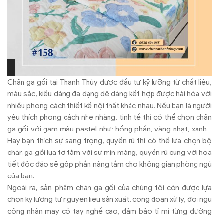
Chăn ga gối tại Thanh Thủy được đầu tư kỹ lưỡng từ chất liệu,
màu sắc, kiểu dáng đa dạng dễ dàng kết hợp được hài hòa với
nhiều phong cách thiết kế nội thất khác nhau. Nếu bạn là người
yêu thích phong cách nhẹ nhàng, tinh tế thì có thể chọn chăn
ga gối với gam màu pastel như: hồng phấn, vàng nhạt, xanh…
Hay bạn thích sự sang trọng, quyến rũ thì có thể lựa chọn bộ
chăn ga gối lụa tơ tằm với sự mịn màng, quyến rũ cùng với họa
tiết độc đáo sẽ góp phần nâng tầm cho không gian phòng ngủ
của bạn.
Ngoài ra, sản phẩm chăn ga gối của chúng tôi còn được lựa
chọn kỹ lưỡng từ nguyên liệu sản xuất, công đoạn xử lý, đội ngũ
công nhân may có tay nghề cao, đảm bảo tỉ mỉ từng đường