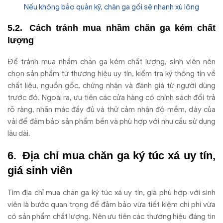
Nếu không bảo quản kỹ, chăn ga gối sẽ nhanh xù lông
Cách tránh mua nh
ầm ch
ăn ga k
ém ch
ất
l
ư
ợng
Đ
ể tr
ánh mua nh
ầm ch
ăn ga k
ém ch
ất l
ư
ợng, sinh vi
ên nên
ch
ọn sản phẩm từ th
ương hi
ệu uy t
ín, ki
ểm tra kỹ th
ông tin v
ề
chất liệu, nguồn gốc, chứng nhận v
à
đ
ánh giá t
ừ ng
ư
ời d
ùng
tr
ư
ớc
đ
ó. Ngoài ra,
ưu ti
ên các c
ửa h
àng có chính sách
đ
ổi trả
r
õ ràng, nhãn mác
đ
ầy
đ
ủ v
à th
ử cảm nhận
đ
ộ mềm, d
ày c
ủa
vải
đ
ể
đ
ảm bảo sản phẩm bền v
à phù h
ợp với nhu cầu sử dụng
l
âu dài.
Đ
ịa chỉ mua ch
ăn ga k
ý túc xá uy tín,
giá sinh viên
Tìm
đ
ịa chỉ mua ch
ăn ga k
ý túc xá uy tín, giá phù h
ợp với sinh
vi
ên là b
ư
ớc quan trọng
đ
ể
đ
ảm bảo vừa tiết kiệm chi ph
í v
ừa
c
ó s
ản phẩm chất l
ư
ợng. N
ên
ưu ti
ên các th
ương hi
ệu
đ
áng tin