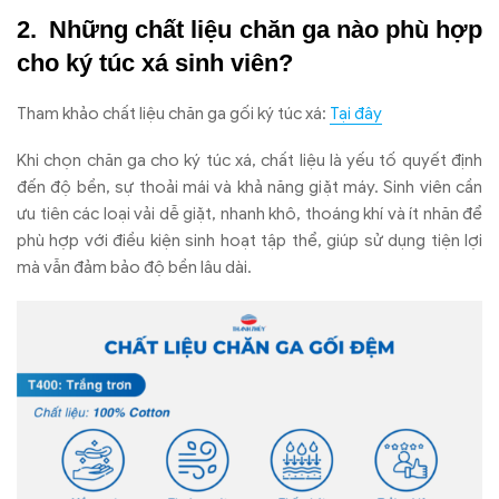
Những chất liệu ch
ăn ga n
ào phù h
ợp
cho k
ý túc xá sinh viên?
Tham khảo chất liệu chăn ga gối ký túc xá:
Tại đây
Khi ch
ọn ch
ăn ga cho k
ý túc xá, ch
ất liệu l
à y
ếu tố quyết
đ
ịnh
đ
ến
đ
ộ bền, sự thoải m
ái và kh
ả n
ăng gi
ặt m
áy. Sinh viên c
ần
ưu ti
ên các lo
ại vải dễ giặt, nhanh kh
ô, thoáng khí và ít nh
ăn đ
ể
ph
ù h
ợp với
đi
ều kiện sinh hoạt tập thể, gi
úp s
ử dụng tiện lợi
m
à v
ẫn
đ
ảm bảo
đ
ộ bền l
âu dài.