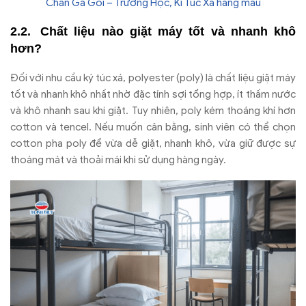
Chăn Ga Gối – Trường Học, Kí Túc Xá hàng màu
Chất liệu n
ào gi
ặt m
áy t
ốt v
à nhanh khô
h
ơn?
Đ
ối với nhu cầu k
ý túc xá, polyester (poly) là ch
ất liệu giặt m
áy
t
ốt v
à nhanh khô nh
ất nhờ
đ
ặc t
ính s
ợi tổng hợp,
ít th
ấm n
ư
ớc
v
à khô nhanh sau khi gi
ặt. Tuy nhi
ên, poly kém thoáng khí h
ơn
cotton v
à tencel. N
ếu muốn c
ân b
ằng, sinh vi
ên có th
ể chọn
cotton pha poly
đ
ể vừa dễ giặt, nhanh kh
ô, v
ừa giữ
đư
ợc sự
tho
áng mát và tho
ải m
ái khi s
ử dụng h
àng ngày.