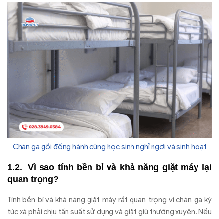
Chăn ga gối đồng hành cũng học sinh nghỉ ngơi và sinh hoạt
Vì sao tính b
ền bỉ v
à kh
ả n
ăng gi
ặt m
áy l
ại
quan trọng?
Tính b
ền bỉ v
à kh
ả n
ăng gi
ặt m
áy r
ất quan trọng v
ì ch
ăn ga k
ý
túc xá ph
ải chịu tần suất sử dụng v
à gi
ặt gi
ũ thư
ờng xuy
ên. N
ếu