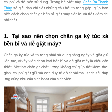
chi phí và
đ
ộ bền sử dụng. Trong b
ài vi
ết n
ày,
Ch
ăn Ra Thanh
Th
ủy
sẽ giải
đ
áp chi ti
ết những c
âu h
ỏi th
ư
ờng gặp, gi
úp b
ạn
biết c
ách ch
ọn ch
ăn ga b
ền bỉ, giặt m
áy ti
ện lợi v
à ti
ết kiệm chi
ph
í nh
ất.
T
ại sao n
ên ch
ọn ch
ăn ga k
ý túc xá
b
ền bỉ v
à d
ễ giặt m
áy?
Ch
ăn ga k
ý túc xá th
ư
ờng phải sử dụng hằng ng
ày và gi
ặt gi
ũ
li
ên t
ục, v
ì v
ậy việc chọn loại bền bỉ v
à d
ễ giặt m
áy là
đi
ều cần
thiết. Một bộ ch
ăn ga ch
ất l
ư
ợng kh
ông ch
ỉ gi
úp ti
ết kiệm thời
gian, chi ph
í gi
ặt gi
ũ m
à còn duy trì
đ
ộ thoải m
ái, s
ạch sẽ,
đ
áp
ứng
đ
úng nhu c
ầu sinh hoạt của sinh vi
ên.