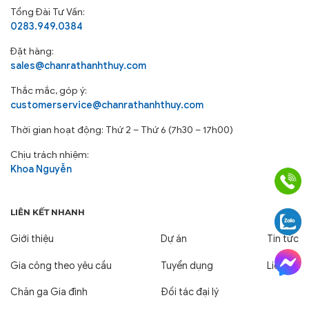
Tổng Đài Tư Vấn:
0283.949.0384
Đặt hàng:
sales@chanrathanhthuy.com
Thắc mắc, góp ý:
customerservice@chanrathanhthuy.com
Thời gian hoạt động: Thứ 2 – Thứ 6 (7h30 – 17h00)
Chịu trách nhiệm:
Khoa Nguyễn
LIÊN KẾT NHANH
Giới thiệu
Dự án
Tin tức
Gia công theo yêu cầu
Tuyển dụng
Liên hệ
Chăn ga Gia đình
Đối tác đại lý