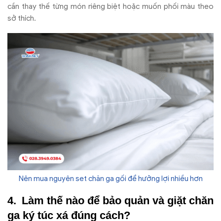
cần thay thế từng m
ón riêng bi
ệt hoặc muốn phối m
àu theo
s
ở th
ích.
Nên mua nguyên set chăn ga gối để hưởng lợi nhiều hơn
L
àm th
ế n
ào
đ
ể bảo quản v
à gi
ặt ch
ăn
ga k
ý túc xá
đ
úng cách?