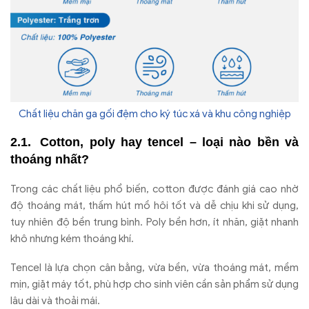
Chất liệu chăn ga gối đệm cho ký túc xá và khu công nghiệp
Cotton, poly hay tencel
– lo
ại n
ào b
ền v
à
thoáng nh
ất?
Trong các ch
ất liệu phổ biến, cotton
đư
ợc
đ
ánh giá cao nh
ờ
đ
ộ tho
áng mát, th
ấm h
út m
ồ h
ôi t
ốt v
à d
ễ chịu khi sử dụng,
tuy nhi
ên
đ
ộ bền trung b
ình. Poly b
ền h
ơn,
ít nh
ăn, gi
ặt nhanh
kh
ô nh
ưng k
ém thoáng khí.
Tencel là l
ựa chọn c
ân b
ằng, vừa bền, vừa tho
áng mát, m
ềm
mịn, giặt m
áy t
ốt, ph
ù h
ợp cho sinh vi
ên c
ần sản phẩm sử dụng
l
âu dài và tho
ải m
ái.