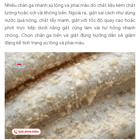
Nhi
ều ch
ăn ga nhanh x
ù lông và phai màu do ch
ất liệu k
ém ch
ất
l
ư
ợng hoặc sợi vải kh
ông b
ền. Ngo
ài ra, gi
ặt sai c
ách nh
ư d
ùng
n
ư
ớc qu
á nóng, ch
ất tẩy mạnh, giặt với tốc
đ
ộ quay cao hoặc
ph
ơi tr
ực tiếp d
ư
ới nắng gắt c
ũng l
àm v
ải h
ư h
ỏng nhanh
ch
óng. Ch
ọn ch
ăn ga b
ền v
à gi
ặt
đ
úng h
ư
ớng dẫn sẽ giảm
đ
áng k
ể t
ình tr
ạng x
ù lông và phai màu.