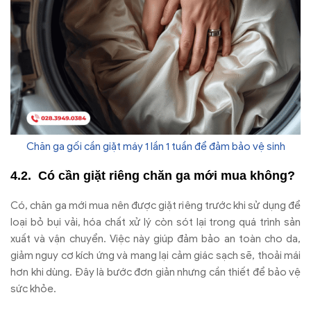
Chăn ga gối cần giặt máy 1 lần 1 tuần để đảm bảo vệ sinh
C
ó c
ần giặt ri
êng ch
ăn ga m
ới mua kh
ông?
Có, ch
ăn ga m
ới mua n
ên
đư
ợc giặt ri
êng tr
ư
ớc khi sử dụng
đ
ể
loại bỏ bụi vải, h
óa ch
ất xử l
ý còn sót l
ại trong qu
á trình s
ản
xuất v
à v
ận chuyển. Việc n
ày giúp
đ
ảm bảo an to
àn cho da,
gi
ảm nguy c
ơ k
ích
ứng v
à mang l
ại cảm gi
ác s
ạch sẽ, thoải m
ái
h
ơn khi d
ùng.
Đ
ây là b
ư
ớc
đơn gi
ản nh
ưng c
ần thiết
đ
ể bảo vệ
sức khỏe.