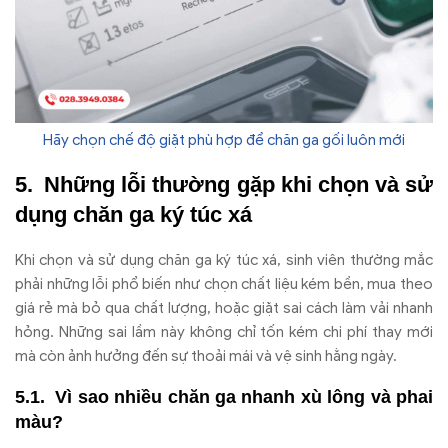
Hãy chọn chế độ giặt phù hợp để chăn ga gối luôn mới
Nh
ững lỗi th
ư
ờng gặp khi chọn v
à s
ử
dụng ch
ăn ga k
ý túc xá
Khi ch
ọn v
à s
ử dụng ch
ăn ga k
ý túc xá, sinh viên th
ư
ờng mắc
phải những lỗi phổ biến nh
ư ch
ọn chất liệu k
ém b
ền, mua theo
gi
á r
ẻ m
à b
ỏ qua chất l
ư
ợng, hoặc giặt sai c
ách làm v
ải nhanh
hỏng. Những sai lầm n
ày không ch
ỉ tốn k
ém chi phí thay m
ới
m
à còn
ảnh h
ư
ởng
đ
ến sự thoải m
ái và v
ệ sinh hằng ng
ày.
Vì sao nhi
ều ch
ăn ga nhanh x
ù lông và phai
màu?