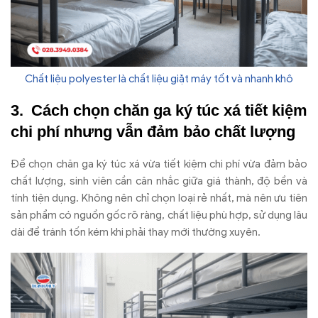
Chất liệu polyester là chất liệu giặt máy tốt và nhanh khô
C
ách ch
ọn ch
ăn ga k
ý túc xá ti
ết kiệm
chi ph
í nh
ưng v
ẫn
đ
ảm bảo chất l
ư
ợng
Đ
ể chọn ch
ăn ga k
ý túc xá v
ừa tiết kiệm chi ph
í v
ừa
đ
ảm bảo
chất l
ư
ợng, sinh vi
ên c
ần c
ân nh
ắc giữa gi
á thành,
đ
ộ bền v
à
tính ti
ện dụng. Kh
ông nên ch
ỉ chọn loại rẻ nhất, m
à nên
ưu ti
ên
s
ản phẩm c
ó ngu
ồn gốc r
õ ràng, ch
ất liệu ph
ù h
ợp, sử dụng l
âu
dài
đ
ể tr
ánh t
ốn k
ém khi ph
ải thay mới th
ư
ờng xuy
ên.