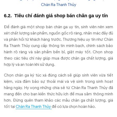
Chăn Ra Thanh Thủy
Tiêu chí
đ
ánh giá shop bán ch
ăn ga uy t
ín
Đ
ể
đ
ánh giá m
ột shop b
án ch
ăn ga uy t
ín, sinh viên nên xem
xét ch
ất l
ư
ợng sản phẩm, nguồn gốc r
õ ràng, nhãn mác
đ
ầy
đ
ủ
v
à ph
ản hồi từ kh
ách hàng tr
ư
ớc. Th
ương hi
ệu uy t
ín nh
ư Chăn
Ra Thanh Th
ủy cung cấp th
ông tin minh b
ạch, ch
ính sách b
ảo
h
ành rõ ràng và s
ản phẩm bền bỉ, giặt m
áy t
ốt. Chọn shop
theo c
ác tiêu chí này giúp mua
đư
ợc ch
ăn ga ch
ất l
ư
ợng, gi
á
h
ợp l
ý và an toàn khi s
ử dụng.
Ch
ọn ch
ăn ga k
ý túc xá
đ
úng cách s
ẽ gi
úp sinh viên v
ừa tiết
kiệm, vừa
đ
ảm bảo sự thoải m
ái và v
ệ sinh trong sinh hoạt
hằng ng
ày. Hy v
ọng những chia sẻ từ Ch
ăn Ra Thanh Th
ủy
đ
ã
mang
đ
ến cho bạn kiến thức hữu
ích
đ
ể mua sắm th
ông minh
h
ơn. Đ
ừng qu
ên tham kh
ảo c
ác m
ẫu ch
ăn ga ch
ất l
ư
ợng, gi
á
t
ốt tại
Ch
ăn Ra Thanh Th
ủy
đ
ể c
ó l
ựa chọn ho
àn h
ảo.