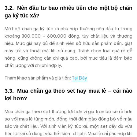
N
ên
đ
ầu t
ư bao nhi
êu ti
ền cho một bộ ch
ăn
ga k
ý túc xá?
M
ột bộ ch
ăn ga k
ý túc xá phù h
ợp th
ư
ờng n
ên
đ
ầu t
ư trong
kho
ảng 300.000
– 600.000
đ
ồng, t
ùy ch
ất liệu v
à th
ương
hi
ệu. Mức gi
á này
đ
ủ
đ
ể sinh vi
ên s
ở hữu sản phẩm bền, giặt
m
áy t
ốt v
à tho
ải m
ái khi s
ử dụng. Tr
ánh ch
ọn loại qu
á r
ẻ dễ
hỏng, c
ũng kh
ông c
ần chi qu
á cao, b
ởi mục ti
êu là
đ
ảm bảo
chất l
ư
ợng với chi ph
í h
ợp l
ý.
Tham khảo sản phẩm và giá tiền:
Tại Đây
Mua ch
ăn ga theo set hay mua l
ẻ
– c
ái nào
l
ợi h
ơn?
Mua ch
ăn ga theo set thư
ờng lợi h
ơn v
ì giá tr
ọn bộ sẽ rẻ h
ơn
so v
ới mua lẻ từng m
ón,
đ
ồng thời
đ
ảm bảo
đ
ồng bộ về m
àu
s
ắc v
à ch
ất liệu. Với sinh vi
ên ký túc xá, m
ột set
đ
ầy
đ
ủ vừa
tiện lợi khi sử dụng, vừa tiết kiệm chi ph
í. Mua l
ẻ chỉ ph
ù h
ợp khi