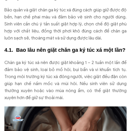
B
ảo quản v
à gi
ặt ch
ăn ga k
ý túc xá
đ
úng cách giúp gi
ữ
đư
ợc
đ
ộ
bền, hạn chế phai m
àu và
đ
ảm bảo vệ sinh cho ng
ư
ời d
ùng.
Sinh viên c
ần ch
ú ý t
ần suất giặt hợp l
ý, ch
ọn chế
đ
ộ giặt ph
ù
h
ợp với chất liệu,
đ
ồng thời ph
ơi kh
ô
đ
úng cách
đ
ể ch
ăn ga
lu
ôn s
ạch sẽ, tho
áng mát và s
ử dụng
đư
ợc l
âu dài.
Bao lâu nên gi
ặt ch
ăn ga k
ý túc xá m
ột lần?
Ch
ăn ga k
ý túc xá nên
đư
ợc giặt khoảng 1
– 2 tu
ần một lần
đ
ể
đ
ảm bảo vệ sinh, loại bỏ mồ h
ôi, b
ụi bẩn v
à vi khu
ẩn t
ích t
ụ.
Trong m
ôi tr
ư
ờng k
ý túc xá
đ
ông ng
ư
ời, việc giặt
đ
ều
đ
ặn c
òn
giúp h
ạn chế nấm mốc v
à mùi hôi. N
ếu sinh vi
ên s
ử dụng
th
ư
ờng xuy
ên ho
ặc v
ào mùa nóng
ẩm, c
ó th
ể giặt th
ư
ờng
xuy
ên h
ơn đ
ể giữ sự thoải m
ái.