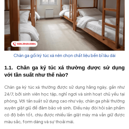
Chăn ga gối ký túc xá nên chọn chất liệu bền bỉ lâu dài
Ch
ăn ga k
ý túc xá th
ư
ờng
đư
ợc sử dụng
với tần suất nh
ư th
ế n
ào?
Ch
ăn ga k
ý túc xá th
ư
ờng
đư
ợc sử dụng hằng ng
ày, g
ần nh
ư
24/7, b
ởi sinh vi
ên h
ọc tập, nghỉ ng
ơi v
à sinh ho
ạt chủ yếu tại
ph
òng. V
ới tần suất sử dụng cao nh
ư v
ậy, ch
ăn ga ph
ải th
ư
ờng
xuy
ên gi
ặt gi
ũ đ
ể
đ
ảm bảo vệ sinh.
Đi
ều n
ày
đ
òi h
ỏi sản phẩm
c
ó
đ
ộ bền tốt, chịu
đư
ợc nhiều lần giặt m
áy mà v
ẫn giữ
đư
ợc
m
àu s
ắc, form d
áng và s
ự thoải m
ái.