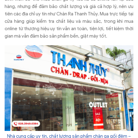
h
àng, nh
ưng đ
ể
đ
ảm bảo chất l
ư
ợng v
à giá c
ả hợp l
ý, nên
ưu
ti
ên các
đ
ịa chỉ uy t
ín nh
ư Chăn Ra Thanh Th
ủy. Mua trực tiếp tại
cửa h
àng giúp ki
ểm tra chất liệu v
à màu s
ắc, trong khi mua
online từ th
ương hi
ệu uy t
ín v
ẫn an to
àn, ti
ện lợi, tiết kiệm thời
gian m
à v
ẫn
đ
ảm bảo sản phẩm bền, giặt m
áy t
ốt.
Nhà cung cấp uy tín, chất lượng sản phẩm chăn ga gối đệm –