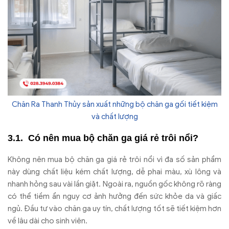
Chăn Ra Thanh Thủy sản xuất những bộ chăn ga gối tiết kiệm
và chất lượng
C
ó nên mua b
ộ ch
ăn ga gi
á r
ẻ tr
ôi n
ổi?
Không nên mua b
ộ ch
ăn ga gi
á r
ẻ tr
ôi n
ổi v
ì
đa s
ố sản phẩm
n
ày dùng ch
ất liệu k
ém ch
ất l
ư
ợng, dễ phai m
àu, xù lông và
nhanh h
ỏng sau v
ài l
ần giặt. Ngo
ài ra, ngu
ồn gốc kh
ông rõ ràng
có th
ể tiềm ẩn nguy c
ơ
ảnh h
ư
ởng
đ
ến sức khỏe da v
à gi
ấc
ngủ.
Đ
ầu t
ư v
ào ch
ăn ga uy t
ín, ch
ất l
ư
ợng tốt sẽ tiết kiệm h
ơn
v
ề l
âu dài cho sinh viên.