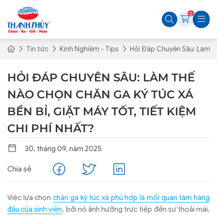
0
Tin tức
Kinh Nghiệm - Tips
Hỏi Đáp Chuyên Sâu: Làm Th
HỎI ĐÁP CHUYÊN SÂU: LÀM THẾ
NÀO CHỌN CHĂN GA KÝ TÚC XÁ
BỀN BỈ, GIẶT MÁY TỐT, TIẾT KIỆM
CHI PHÍ NHẤT?
30, tháng 09, năm 2025
Chia sẻ
Vi
ệc lựa chọn
ch
ăn ga k
ý túc xá phù h
ợp l
à m
ối quan t
âm hàng
đ
ầu của sinh vi
ên
, b
ởi n
ó
ảnh h
ư
ởng trực tiếp
đ
ến sự thoải m
ái,