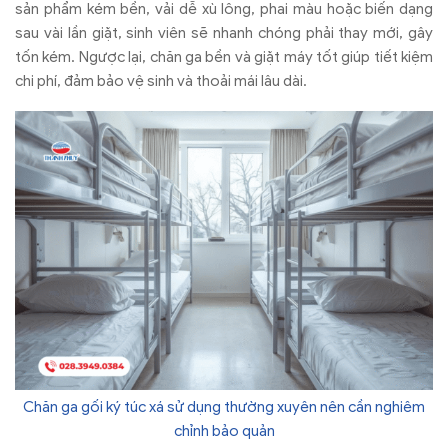
sản phẩm k
ém b
ền, vải dễ x
ù lông, phai màu ho
ặc biến dạng
sau v
ài l
ần giặt, sinh vi
ên s
ẽ nhanh ch
óng ph
ải thay mới, g
ây
t
ốn k
ém. Ng
ư
ợc lại, ch
ăn ga b
ền v
à gi
ặt m
áy t
ốt gi
úp ti
ết kiệm
chi ph
í,
đ
ảm bảo vệ sinh v
à tho
ải m
ái lâu dài.
Chăn ga gối ký túc xá sử dụng thường xuyên nên cần nghiêm
chỉnh bảo quản