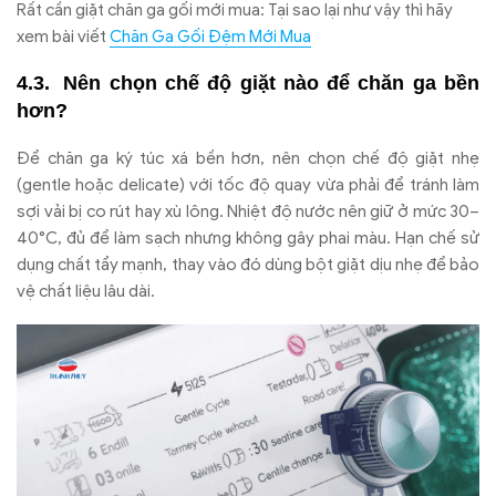
Rất cần giặt chăn ga gối mới mua: Tại sao lại như vậy thì hãy
xem bài viết
Chăn Ga Gối Đệm Mới Mua
Nên ch
ọn chế
đ
ộ giặt n
ào
đ
ể ch
ăn ga b
ền
h
ơn?
Đ
ể ch
ăn ga k
ý túc xá b
ền h
ơn, n
ên ch
ọn chế
đ
ộ giặt nhẹ
(gentle hoặc delicate) với tốc
đ
ộ quay vừa phải
đ
ể tr
ánh làm
s
ợi vải bị co r
út hay xù lông. Nhi
ệt
đ
ộ n
ư
ớc n
ên gi
ữ ở mức 30
–
40
°C,
đ
ủ
đ
ể l
àm s
ạch nh
ưng kh
ông gây phai màu. H
ạn chế sử
dụng chất tẩy mạnh, thay v
ào
đ
ó dùng b
ột giặt dịu nhẹ
đ
ể bảo
vệ chất liệu l
âu dài.