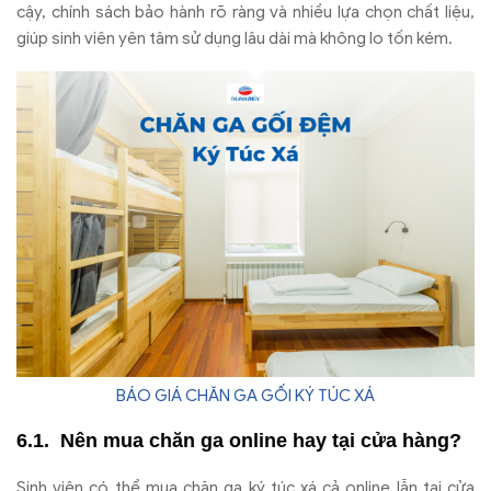
c
ậy, ch
ính sách b
ảo h
ành rõ ràng và nhi
ều lựa chọn chất liệu,
gi
úp sinh viên yên tâm s
ử dụng l
âu dài mà không lo t
ốn k
ém.
BÁO GIÁ CHĂN GA GỐI KÝ TÚC XÁ
Nên mua ch
ăn ga online hay t
ại cửa h
àng?
Sinh viên có th
ể mua ch
ăn ga k
ý túc xá c
ả online lẫn tại cửa