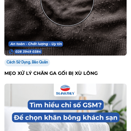
Cách Sử Dụng, Bảo Quản
MẸO XỬ LÝ CHĂN GA GỐI BỊ XÙ LÔNG