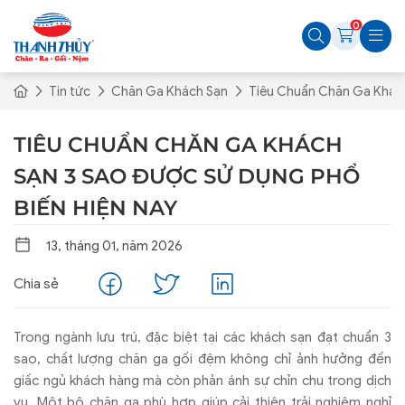
0
Tin tức
Chăn Ga Khách Sạn
Tiêu Chuẩn Chăn Ga Khách
TIÊU CHUẨN CHĂN GA KHÁCH
SẠN 3 SAO ĐƯỢC SỬ DỤNG PHỔ
BIẾN HIỆN NAY
13, tháng 01, năm 2026
Chia sẻ
Trong ngành lưu trú, đặc biệt tại các khách sạn đạt chuẩn 3
sao, chất lượng chăn ga gối đệm không chỉ ảnh hưởng đến
giấc ngủ khách hàng mà còn phản ánh sự chỉn chu trong dịch
vụ. Một bộ chăn ga phù hợp giúp cải thiện trải nghiệm nghỉ