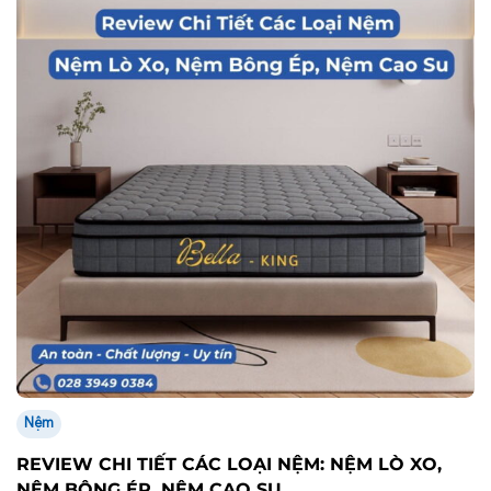
Nệm
REVIEW CHI TIẾT CÁC LOẠI NỆM: NỆM LÒ XO,
NỆM BÔNG ÉP, NỆM CAO SU