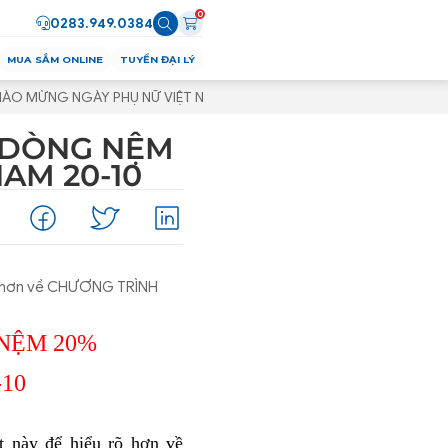
0
0283.949.0384
MUA SẮM ONLINE
TUYỂN ĐẠI LÝ
HÀO MỪNG NGÀY PHỤ NỮ VIỆT NAM 20-10
Ả DÒNG NỆM
AM 20-10
 rõ hơn về CHƯƠNG TRÌNH
NỆM 20% 
10
 này để hiểu rõ hơn về 