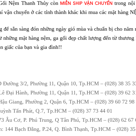
Gối Nệm Thanh Thủy còn 
 trong nội
MIỄN SHIP VẬN CHUYỂN
hí vận chuyển ở các tỉnh thành khác khi mua các mặt hàng
g để sẵn sàng đón những ngày gió mùa và chuẩn bị cho năm m
 từ những mặt hàng nệm, ga gối đẹp chất lượng đến từ thương
n giấc của bạn và gia đình!!
D Đường 3/2, Phường 11, Quận 10, Tp.HCM – (028) 38 35 3
 Lê Đại Hành, Phường 11, Quận 11, Tp.HCM – (028) 39 62 3
Hậu Giang, Phường 2, Quận 6, Tp.HCM – (028) 39 60 72 98
Huỳnh Tấn Phát, Q.7, Tp.HCM – (028) 37 73 44 01
73 Âu Cơ, P. Phú Trung, Q Tân Phú, Tp.HCM – (028) 62 67 
h: 144 Bạch Đằng, P.24, Q. Bình Thạnh, Tp.HCM – (028) 35