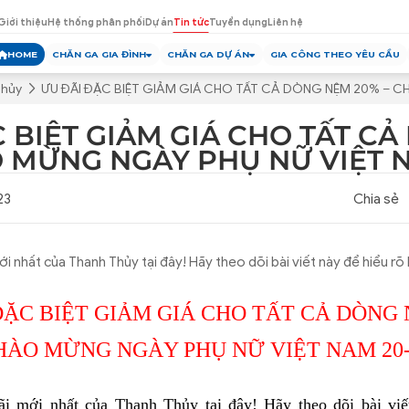
Giới thiệu
Hệ thống phân phối
Dự án
Tin tức
Tuyển dụng
Liên hệ
HOME
CHĂN GA GIA ĐÌNH
CHĂN GA DỰ ÁN
GIA CÔNG THEO YÊU CẦU
Thủy
ƯU ĐÃI ĐẶC BIỆT GIẢM GIÁ CHO TẤT CẢ DÒNG NỆM 20% – C
 BIỆT GIẢM GIÁ CHO TẤT C
O MỪNG NGÀY PHỤ NỮ VIỆT N
23
Chia sẻ
i nhất của Thanh Thủy tại đây! Hãy theo dõi bài viết này để hiểu
ĐẶC BIỆT GIẢM GIÁ CHO TẤT CẢ DÒNG 
HÀO MỪNG NGÀY PHỤ NỮ VIỆT NAM 20-
i mới nhất của Thanh Thủy tại đây! Hãy theo dõi bài viết