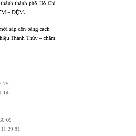
 thành thành phố Hồ Chí 
 NỆM – ĐỆM. 
ới sắp đến bằng cách 
 hiệu Thanh Thủy – chăm 
3 79
1 14
60 09
 11 29 81