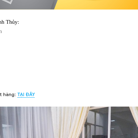
nh Thủy:
n
t hàng:
TẠI ĐÂY