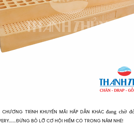
 
CHƯƠNG TRÌNH KHUYẾN MÃI HẤP DẪN KHÁC 
VERY……ĐỪNG BỎ LỠ CƠ HỘI HIẾM CÓ TRONG NĂM NHÉ!