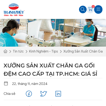
0
Tin tức
Kinh Nghiệm - Tips
Xưởng Sản Xuất Chăn Ga Gố
XƯỞNG SẢN XUẤT CHĂN GA GỐI
ĐỆM CAO CẤP TẠI TP.HCM: GIÁ SỈ
22, tháng 11, năm 2024
Chia sẻ