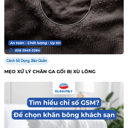
Cách Sử Dụng, Bảo Quản
MẸO XỬ LÝ CHĂN GA GỐI BỊ XÙ LÔNG