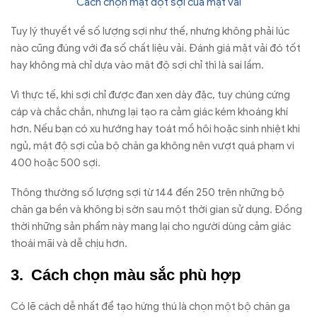
Cách chọn mật đột sợi của mặt vải
Tuy lý thuyết về số lượng sợi như thế, nhưng không phải lúc
nào cũng đúng với đa số chất liệu vải. Đánh giá mặt vải đó tốt
hay không mà chỉ dựa vào mật độ sợi chỉ thì là sai lầm.
Vì thực tế, khi sợi chỉ được đan xen dày đặc, tuy chúng cứng
cáp và chắc chắn, nhưng lại tạo ra cảm giác kém khoáng khí
hơn. Nếu bạn có xu hướng hay toát mồ hôi hoặc sinh nhiệt khi
ngủ, mật độ sợi của bộ chăn ga không nên vượt quá phạm vi
400 hoặc 500 sợi.
Thông thường số lượng sợi từ 144 đến 250 trên những bộ
chăn ga bền và không bị sờn sau một thời gian sử dụng. Đồng
thời những sản phẩm này mang lại cho người dùng cảm giác
thoái mãi và dễ chịu hơn.
Cách chọn màu sắc phù hợp
Có lẽ cách dễ nhất để tạo hứng thú là chọn một bộ chăn ga