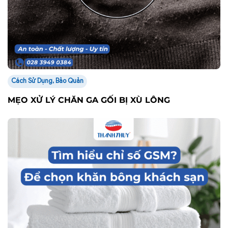
Cách Sử Dụng, Bảo Quản
MẸO XỬ LÝ CHĂN GA GỐI BỊ XÙ LÔNG