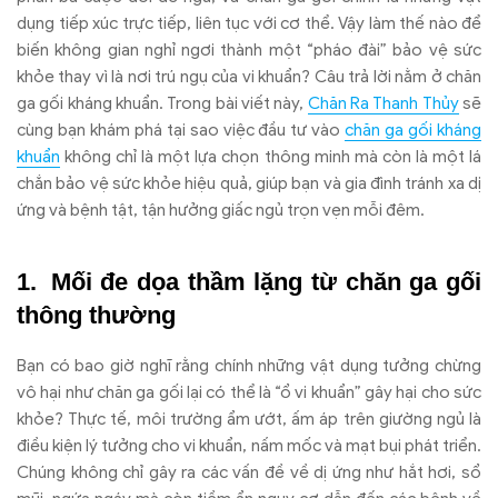
dụng tiếp xúc trực tiếp, liên tục với cơ thể. Vậy làm thế nào để
biến không gian nghỉ ngơi thành một “pháo đài” bảo vệ sức
khỏe thay vì là nơi trú ngụ của vi khuẩn? Câu trả lời nằm ở chăn
ga gối kháng khuẩn. Trong bài viết này,
Chăn Ra Thanh Thủy
sẽ
cùng bạn khám phá tại sao việc đầu tư vào
chăn ga gối kháng
khuẩn
không chỉ là một lựa chọn thông minh mà còn là một lá
chắn bảo vệ sức khỏe hiệu quả, giúp bạn và gia đình tránh xa dị
ứng và bệnh tật, tận hưởng giấc ngủ trọn vẹn mỗi đêm.
Mối đe dọa thầm lặng từ chăn ga gối
thông thường
Bạn có bao giờ nghĩ rằng chính những vật dụng tưởng chừng
vô hại như chăn ga gối lại có thể là “ổ vi khuẩn” gây hại cho sức
khỏe? Thực tế, môi trường ẩm ướt, ấm áp trên giường ngủ là
điều kiện lý tưởng cho vi khuẩn, nấm mốc và mạt bụi phát triển.
Chúng không chỉ gây ra các vấn đề về dị ứng như hắt hơi, sổ