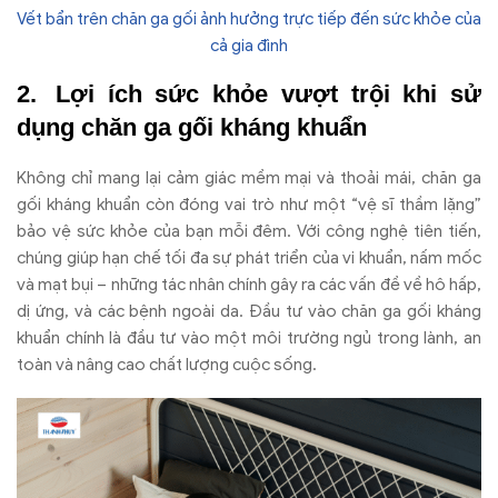
Vết bẩn trên chăn ga gối ảnh hưởng trực tiếp đến sức khỏe của
cả gia đình
Lợi ích sức khỏe vượt trội khi sử
dụng chăn ga gối kháng khuẩn
Không chỉ mang lại cảm giác mềm mại và thoải mái, chăn ga
gối kháng khuẩn còn đóng vai trò như một “vệ sĩ thầm lặng”
bảo vệ sức khỏe của bạn mỗi đêm. Với công nghệ tiên tiến,
chúng giúp hạn chế tối đa sự phát triển của vi khuẩn, nấm mốc
và mạt bụi – những tác nhân chính gây ra các vấn đề về hô hấp,
dị ứng, và các bệnh ngoài da. Đầu tư vào chăn ga gối kháng
khuẩn chính là đầu tư vào một môi trường ngủ trong lành, an
toàn và nâng cao chất lượng cuộc sống.