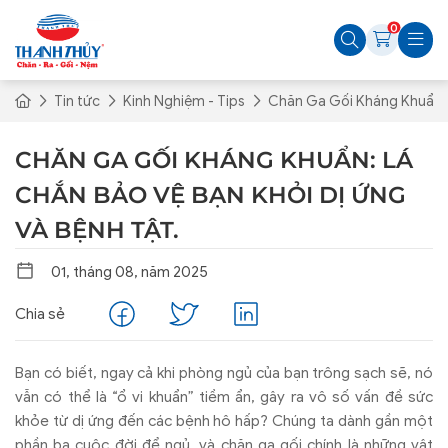
0
Tin tức
Kinh Nghiệm - Tips
Chăn Ga Gối Kháng Khuẩn: 
CHĂN GA GỐI KHÁNG KHUẨN: LÁ
CHẮN BẢO VỆ BẠN KHỎI DỊ ỨNG
VÀ BỆNH TẬT.
01, tháng 08, năm 2025
Chia sẻ
Bạn có biết, ngay cả khi phòng ngủ của bạn trông sạch sẽ, nó
vẫn có thể là “ổ vi khuẩn” tiềm ẩn, gây ra vô số vấn đề sức
khỏe từ dị ứng đến các bệnh hô hấp? Chúng ta dành gần một
phần ba cuộc đời để ngủ, và chăn ga gối chính là những vật