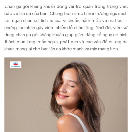
Chăn ga gối kháng khuẩn đóng vai trò quan trọng trong việc
bảo vệ làn da của bạn. Chúng tạo ra một môi trường ngủ sạch
sẽ, ngăn chặn sự tích tụ của vi khuẩn, nấm mốc và mạt bụi –
những tác nhân gây viêm nhiễm lỗ chân lông. Nhờ đó, việc sử
dụng chăn ga gối kháng khuẩn giúp giảm đáng kể nguy cơ hình
thành mụn lưng, mẩn ngứa, phát ban và các vấn đề dị ứng da
khác, mang lại cho bạn làn da khỏe mạnh và mịn màng hơn.