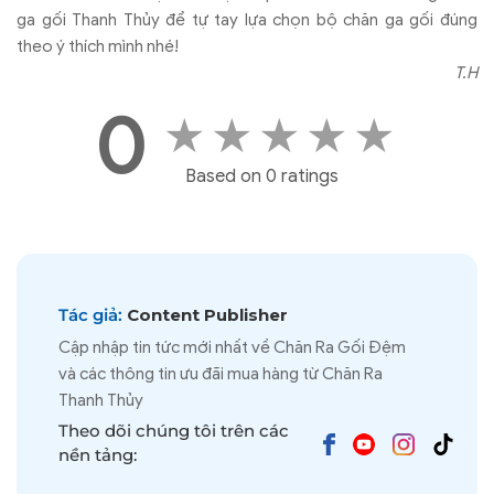
Cách Sử Dụng, Bảo Quản
MẸO XỬ LÝ CHĂN GA GỐI BỊ XÙ LÔNG