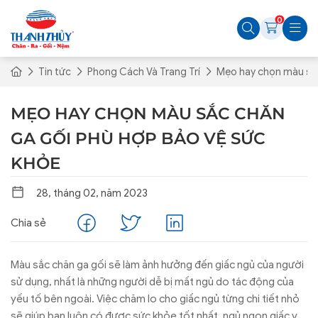
0
Tin tức
Phong Cách Và Trang Trí
Mẹo hay chọn màu sắc
MẸO HAY CHỌN MÀU SẮC CHĂN
GA GỐI PHÙ HỢP BẢO VỆ SỨC
KHỎE
28, tháng 02, năm 2023
Chia sẻ
Màu sắc chăn ga gối sẽ làm ảnh hưởng đến giấc ngủ của người
sử dụng, nhất là những người dễ bị mất ngủ do tác động của
yếu tố bên ngoài. Việc chăm lo cho giấc ngủ từng chi tiết nhỏ
sẽ giúp bạn luôn có được sức khỏe tốt nhất, ngủ ngon giấc và