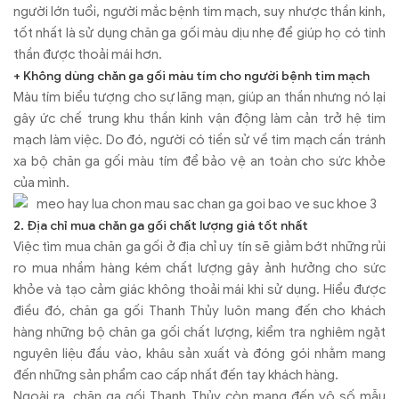
người lớn tuổi, người mắc bệnh tim mạch, suy nhược thần kinh,
tốt nhất là sử dụng chăn ga gối màu dịu nhẹ để giúp họ có tinh
thần được thoải mái hơn.
+ Không dùng chăn ga gối màu tím cho người bệnh tim mạch
Màu tím biểu tượng cho sự lãng mạn, giúp an thần nhưng nó lại
gây ức chế trung khu thần kinh vận động làm cản trở hệ tim
mạch làm việc. Do đó, người có tiền sử về tim mạch cần tránh
xa bộ chăn ga gối màu tím để bảo vệ an toàn cho sức khỏe
của mình.
2. Địa chỉ mua chăn ga gối chất lượng giá tốt nhất
Việc tìm mua chăn ga gối ở địa chỉ uy tín sẽ giảm bớt những rủi
ro mua nhầm hàng kém chất lượng gây ảnh hưởng cho sức
khỏe và tạo cảm giác không thoải mái khi sử dụng. Hiểu được
điều đó, chăn ga gối Thanh Thủy luôn mang đến cho khách
hàng những bộ chăn ga gối chất lượng, kiểm tra nghiêm ngặt
nguyên liệu đầu vào, khâu sản xuất và đóng gói nhằm mang
đến những sản phẩm cao cấp nhất đến tay khách hàng.
Ngoài ra, chăn ga gối Thanh Thủy còn mang đến vô số mẫu