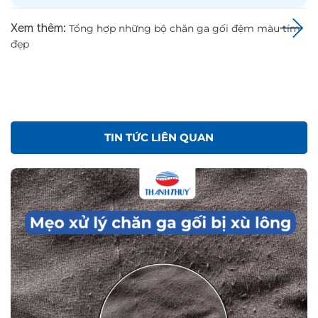
Tin tức
TÌM HIỂU CHỈ SỐ GSM ĐỂ CHỌN KHĂN BÔNG