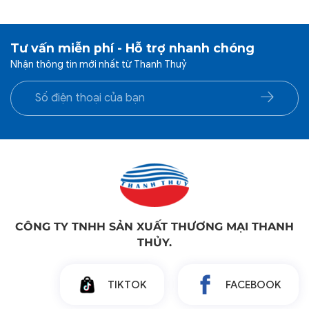
0909.753.773
Khách hàng Mua Lẻ:
0938.694.065
THÔNG TIN LIÊN HỆ
Tổng Đài Tư Vấn:
0283.949.0384
Đặt hàng:
sales@chanrathanhthuy.com
Thắc mắc, góp ý:
customerservice@chanrathanhthuy.com
Thời gian hoạt động: Thứ 2 – Thứ 6 (7h30 – 17h00)
Chịu trách nhiệm:
Khoa Nguyễn