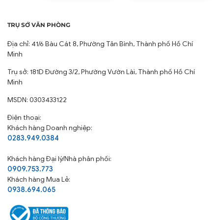
LIÊN KẾT NHANH
Giới thiệu
Dự án
Tin tức
Gia công theo yêu cầu
Tuyển dụng
Liên hệ
Chăn ga Gia đình
Đối tác đại lý
Chăn ga khách sạn
Tuyển đại lý
Phương thức thanh toán
Chính sách vận chuyển
Chính sách đổi trả
Chính sách Bảo Mật