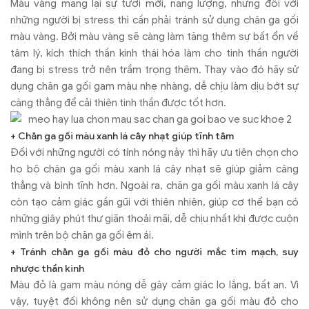
Màu vàng mang lại sự tươi mới, năng lượng, nhưng đối với
những người bị stress thì cần phải tránh sử dụng chăn ga gối
màu vàng. Bởi màu vàng sẽ càng làm tăng thêm sự bất ổn về
tâm lý, kích thích thần kinh thái hóa làm cho tinh thần người
đang bị stress trở nên trầm trọng thêm. Thay vào đó hãy sử
dụng chăn ga gối gam màu nhẹ nhàng, dễ chịu làm dịu bớt sự
căng thẳng để cải thiện tinh thần được tốt hơn.
+ Chăn ga gối màu xanh lá cây nhạt giúp tĩnh tâm
Đối với những người có tính nóng nảy thì hãy ưu tiên chọn cho
họ bộ chăn ga gối màu xanh lá cây nhạt sẽ giúp giảm căng
thẳng và bình tĩnh hơn. Ngoài ra, chăn ga gối màu xanh lá cây
còn tạo cảm giác gần gũi với thiên nhiên, giúp cơ thể bạn có
những giây phút thư giãn thoải mãi, dễ chịu nhất khi được cuộn
mình trên bộ chăn ga gối êm ái.
+ Tránh chăn ga gối màu đỏ cho người mắc tim mạch, suy
nhược thần kinh
Màu đỏ là gam màu nóng dễ gây cảm giác lo lắng, bất an. Vì
vậy, tuyệt đối không nên sử dụng chăn ga gối màu đỏ cho