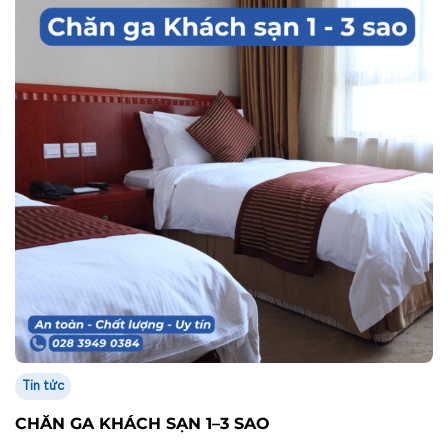
THỦY.
TIKTOK
FACEBOOK
TRỤ SỞ VĂN PHÒNG
Địa chỉ: 41/6 Bàu Cát 8, Phường Tân Bình, Thành phố Hồ Chí
Minh
Trụ sở: 181D Đường 3/2, Phường Vườn Lài, Thành phố Hồ Chí
Minh
MSDN: 0303433122
Điện thoại:
Khách hàng Doanh nghiệp:
0283.949.0384
Khách hàng
Đại lý/Nhà phân phối: