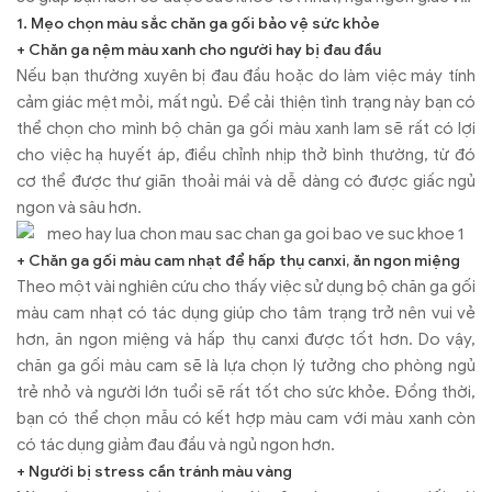
tràn đầy sức sống mỗi khi thức dậy. Vậy bạn đã biết cách chọn
1. Mẹo chọn màu sắc chăn ga gối bảo vệ sức khỏe
màu chăn ga gối sao cho giúp mình ngủ ngon nhất chưa? Bài
+ Chăn ga nệm màu xanh cho người hay bị đau đầu
viết dưới đây sẽ giúp bạn có thêm vài kinh nghiệm hữu ích cho
Nếu bạn thường xuyên bị đau đầu hoặc do làm việc máy tính
mình nhé!
cảm giác mệt mỏi, mất ngủ. Để cải thiện tình trạng này bạn có
thể chọn cho mình bộ chăn ga gối màu xanh lam sẽ rất có lợi
cho việc hạ huyết áp, điều chỉnh nhịp thở bình thường, từ đó
cơ thể được thư giãn thoải mái và dễ dàng có được giấc ngủ
ngon và sâu hơn.
+ Chăn ga gối màu cam nhạt để hấp thụ canxi, ăn ngon miệng
Theo một vài nghiên cứu cho thấy việc sử dụng bộ chăn ga gối
màu cam nhạt có tác dụng giúp cho tâm trạng trở nên vui vẻ
hơn, ăn ngon miệng và hấp thụ canxi được tốt hơn. Do vậy,
chăn ga gối màu cam sẽ là lựa chọn lý tưởng cho phòng ngủ
trẻ nhỏ và người lớn tuổi sẽ rất tốt cho sức khỏe. Đồng thời,
bạn có thể chọn mẫu có kết hợp màu cam với màu xanh còn
có tác dụng giảm đau đầu và ngủ ngon hơn.
+ Người bị stress cần tránh màu vàng