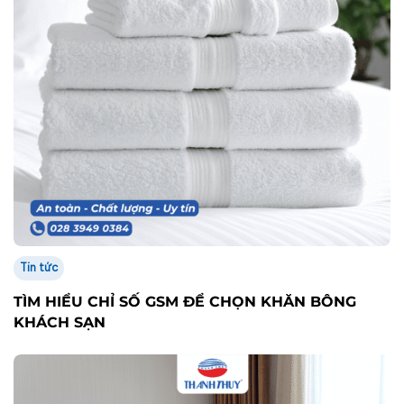
Tin tức
CHĂN GA KHÁCH SẠN 1–3 SAO
Tư vấn miễn phí - Hỗ trợ nhanh chóng
Nhận thông tin mới nhất từ Thanh Thuỷ
CÔNG TY TNHH SẢN XUẤT THƯƠNG MẠI THANH