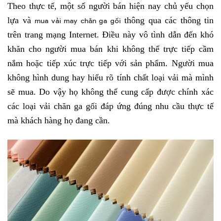
chất loại vải mà mình sẽ mua. Do vậy họ không thể cung cấp
Theo thực tế, một số người bán hiện nay chủ yếu chọn
được chính xác các loại vải chăn ga gối đáp ứng đúng nhu cầu
lựa và
thông qua các thông tin
mua vải may chăn ga gối
thực tế mà khách hàng họ đang cần.
trên trang mạng Internet. Điều này vô tình dẫn đến khó
khăn cho người mua bán khi không thể trực tiếp cầm
nắm hoặc tiếp xúc trực tiếp với sản phẩm. Người mua
không hình dung hay hiểu rõ tính chất loại vải mà mình
sẽ mua. Do vậy họ không thể cung cấp được chính xác
các loại vải chăn ga gối đáp ứng đúng nhu cầu thực tế
mà khách hàng họ đang cần.