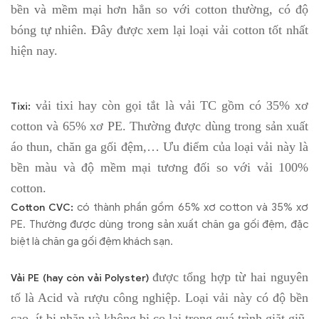
bền và mềm mại hơn hẳn so với cotton thường, có độ
bóng tự nhiên. Đây được xem lại loại vải cotton tốt nhất
hiện nay.
vải tixi hay còn gọi tắt là vải TC gồm có 35% xơ
Tixi:
cotton và 65% xơ PE. Thường được dùng trong sản xuất
áo thun, chăn ga gối đệm,… Ưu điểm của loại vải này là
bền màu và độ mềm mại tương đối so với vải 100%
cotton.
có thành phần gồm 65% xơ cotton và 35% xơ
Cotton CVC:
PE. Thường được dùng trong sản xuất chăn ga gối đệm, đặc
biệt là chăn ga gối đệm khách sạn.
được tổng hợp từ hai nguyên
Vải PE (hay còn vải Polyster)
tố là Acid và rượu công nghiệp. Loại vải này có độ bền
cao, ít bị nhăn và không bị co lại trong quá trình giặt giũ.