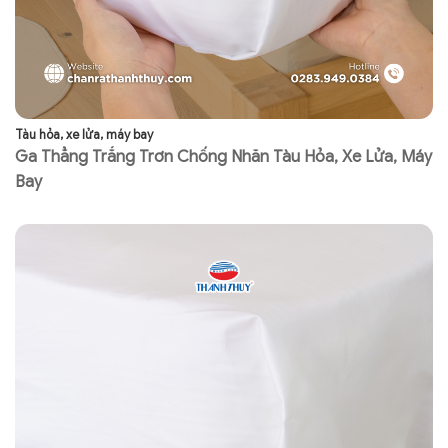
Tàu hỏa, xe lửa, máy bay
Tà
Ga Thẳng Trắng Trơn Chống Nhăn Tàu Hỏa, Xe Lửa, Máy
K
Bay