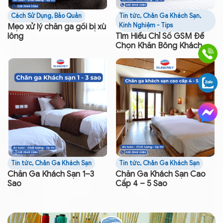
Cách Sử Dụng, Bảo Quản
Tin tức
,
Chăn Ga Khách Sạn
,
Kinh Nghiệm - Tips
Mẹo xử lý chăn ga gối bị xù
lông
Tìm Hiểu Chỉ Số GSM Để
Chọn Khăn Bông Khách
Sạn
Tin tức
,
Chăn Ga Khách Sạn
Tin tức
,
Chăn Ga Khách Sạn
Chăn Ga Khách Sạn 1–3
Chăn Ga Khách Sạn Cao
Sao
Cấp 4 – 5 Sao