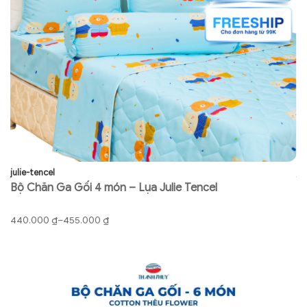
julie-tencel
ju
Bộ Chăn Ga Gối 4 món – Lụa Julie Tencel
B
Khoảng
K
440.000
₫
–
455.000
₫
9
giá:
gi
từ
từ
440.000 ₫
91
đến
đ
455.000 ₫
92