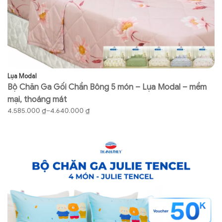
Lụa Modal
Co
Bộ Chăn Ga Gối Chần Bông 5 món – Lụa Modal – mềm
B
mại, thoáng mát
gố
Khoảng
K
4.585.000
₫
–
4.640.000
₫
7
giá:
gi
từ
từ
4.585.000 ₫
73
đến
đ
4.640.000 ₫
76