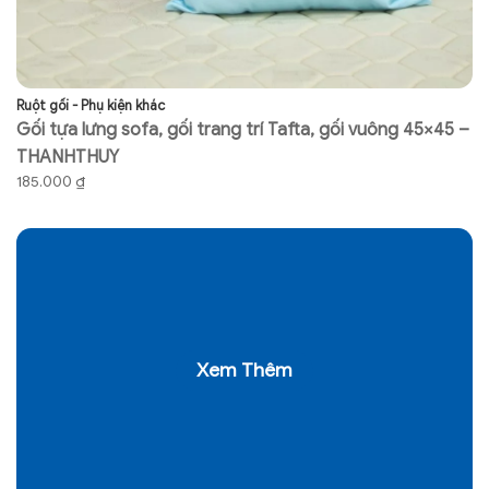
Ruột gối - Phụ kiện khác
Ch
Gối tựa lưng sofa, gối trang trí Tafta, gối vuông 45×45 –
G
THANHTHUY
V
185.000
₫
5
Xem Thêm