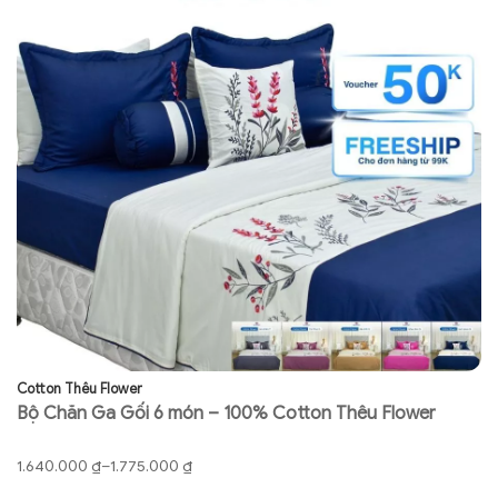
Cotton Thêu Flower
Co
Bộ Chăn Ga Gối 6 món – 100% Cotton Thêu Flower
B
má
Khoảng
K
1.640.000
₫
–
1.775.000
₫
1.
giá:
gi