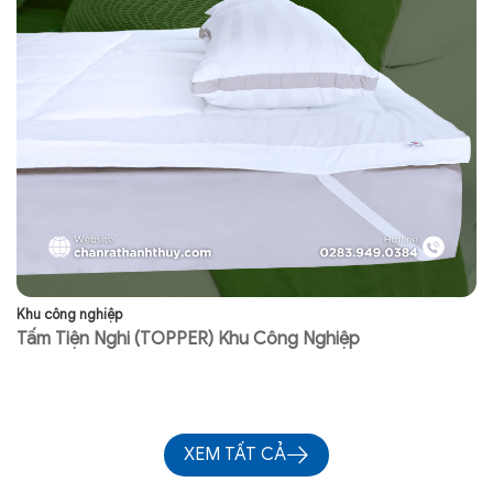
Khu công nghiệp
Kh
Tấm Tiện Nghi (TOPPER) Khu Công Nghiệp
R
XEM TẤT CẢ