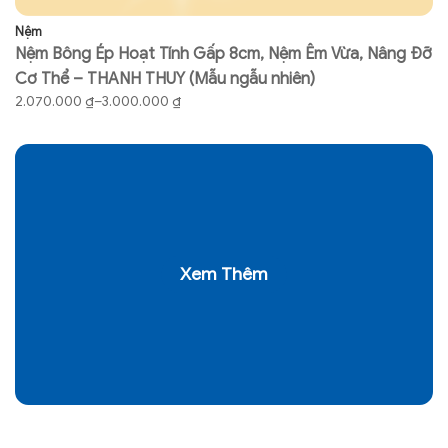
Nệm
N
Nệm Bông Ép Hoạt Tính Gấp 8cm, Nệm Êm Vừa, Nâng Đỡ
N
Cơ Thể – THANH THUY (Mẫu ngẫu nhiên)
T
Khoảng
K
2.070.000
₫
–
3.000.000
₫
7
giá:
gi
từ
từ
2.070.000 ₫
74
đến
đ
3.000.000 ₫
97
Xem Thêm