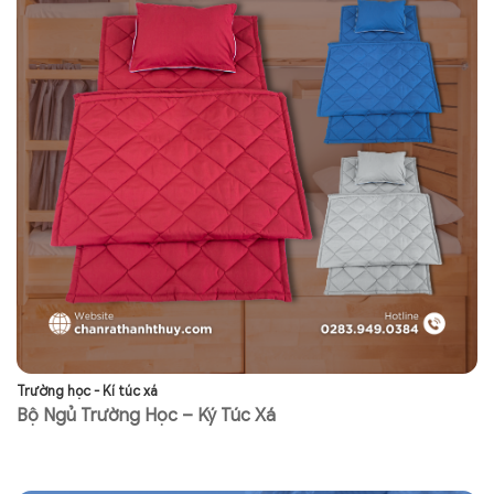
Trường học - Kí túc xá
Tr
Bộ Ngủ Trường Học – Ký Túc Xá
N