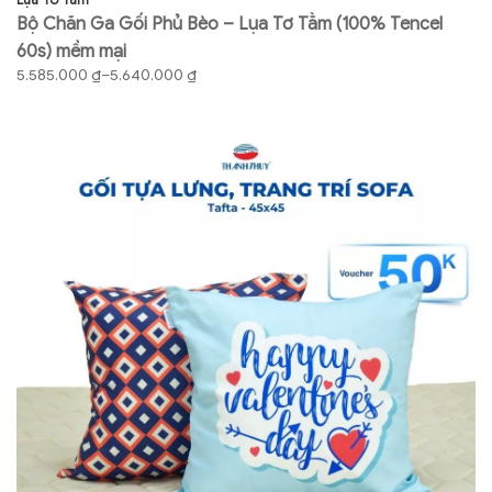
Bộ Chăn Ga Gối Phủ Bèo – Lụa Tơ Tằm (100% Tencel
B
60s) mềm mại
6
Khoảng
K
5.585.000
₫
–
5.640.000
₫
4
giá:
gi
từ
từ
5.585.000 ₫
4.
đến
đ
5.640.000 ₫
4.