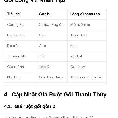
Tiêu chí
Gòn bi
Lông vũ nhân tạo
Cảm giác
Chắc, nâng đỡ
Mềm, êm ái
Độ đàn hồi
Cao
Trung bình
Độ bền
Cao
Khá
Thoáng khí
Tốt
Rất tốt
Giá thành
Hợp lý
Cao hơn
Phù hợp
Gia đình, đại lý
Khách sạn, cao cấp
Cập Nhật Giá Ruột Gối Thanh Thủy
Giá ruột gối gòn bi
Tham khảo tại đây: https://chanrathanhthuy.com/?