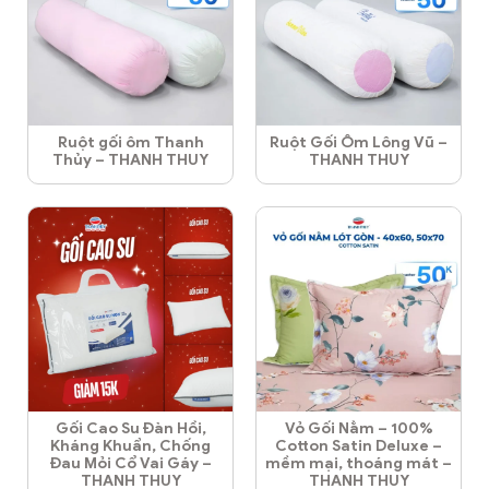
Ruột gối ôm Thanh
Ruột Gối Ôm Lông Vũ –
Thủy – THANH THUY
THANH THUY
Gối Cao Su Đàn Hồi,
Vỏ Gối Nằm – 100%
Kháng Khuẩn, Chống
Cotton Satin Deluxe –
Đau Mỏi Cổ Vai Gáy –
mềm mại, thoáng mát –
THANH THUY
THANH THUY