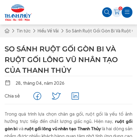
0
Tin tức
Hiểu Về Vải
So Sánh Ruột Gối Gòn Bi Và Ruột G
SO SÁNH RUỘT GỐI GÒN BI VÀ
RUỘT GỐI LÔNG VŨ NHÂN TẠO
CỦA THANH THỦY
28, tháng 04, năm 2026
Chia sẻ
Trong quá trình lựa chọn chăn ga gối, ruột gối là yếu tố ảnh
hưởng trực tiếp đến chất lượng giấc ngủ. Hiện nay,
ruột gối
và
là hai dòng sản
gòn bi
ruột gối lông vũ nhân tạo Thanh Thủy
phẩm được nhiều khách hàng quan tâm nhờ tính ứng dụng cao